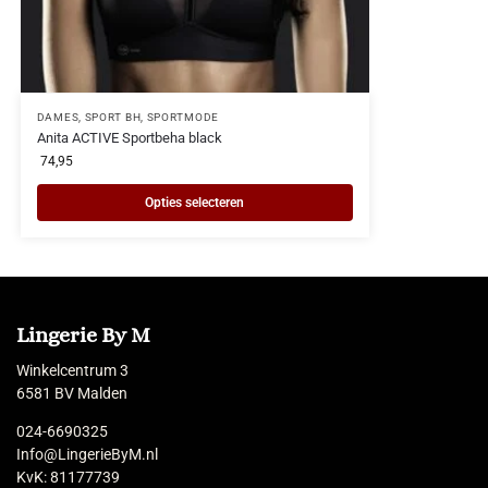
DAMES
,
SPORT BH
,
SPORTMODE
Anita ACTIVE Sportbeha black
74,95
Opties selecteren
Lingerie By M
Winkelcentrum 3
6581 BV Malden
024-6690325
Info@LingerieByM.nl
KvK: 81177739