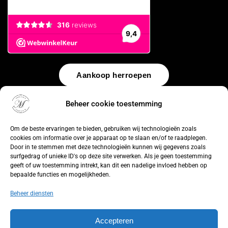
Aankoop herroepen
© 2026 by
WebUnlimited
–
Algemene voorwaarden
Disclaimer
Beheer cookie toestemming
Privacy Policy
Cookiebeleid
Sitemap
Herroepingsrecht
Om de beste ervaringen te bieden, gebruiken wij technologieën zoals
cookies om informatie over je apparaat op te slaan en/of te raadplegen.
Door in te stemmen met deze technologieën kunnen wij gegevens zoals
surfgedrag of unieke ID's op deze site verwerken. Als je geen toestemming
geeft of uw toestemming intrekt, kan dit een nadelige invloed hebben op
bepaalde functies en mogelijkheden.
Beheer diensten
Accepteren