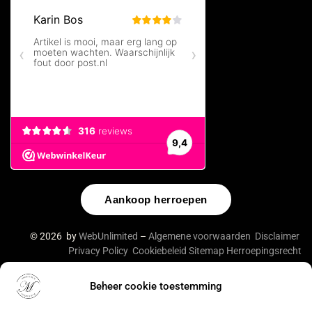
Aankoop herroepen
© 2026 by
WebUnlimited
–
Algemene voorwaarden
Disclaimer
Privacy Policy
Cookiebeleid
Sitemap
Herroepingsrecht
Beheer cookie toestemming
De waardering van lingeriebym.nl/ bij
WebwinkelKeur