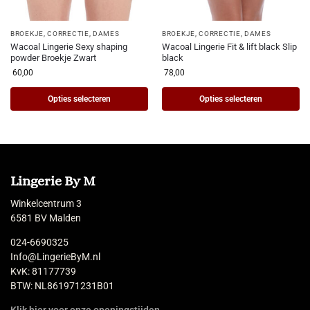
BROEKJE
,
CORRECTIE
,
DAMES
BROEKJE
,
CORRECTIE
,
DAMES
Wacoal Lingerie Sexy shaping
Wacoal Lingerie Fit & lift black Slip
powder Broekje Zwart
black
60,00
78,00
Opties selecteren
Opties selecteren
Lingerie By M
Winkelcentrum 3
6581 BV Malden
024-6690325
Info@LingerieByM.nl
KvK: 81177739
BTW: NL861971231B01
Klik hier voor onze openingstijden.