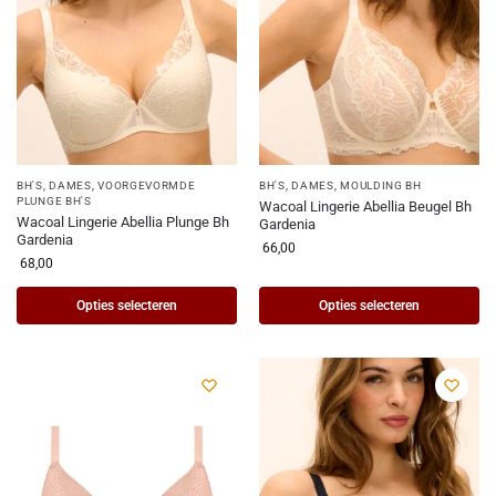
BH'S
,
DAMES
,
VOORGEVORMDE
BH'S
,
DAMES
,
MOULDING BH
PLUNGE BH'S
Wacoal Lingerie Abellia Beugel Bh
Wacoal Lingerie Abellia Plunge Bh
Gardenia
Gardenia
66,00
68,00
Opties selecteren
Opties selecteren