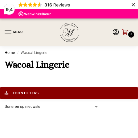
×
316
Reviews
9,4
MENU
0
Home
Wacoal Lingerie
/
Wacoal Lingerie
TOON FILTERS