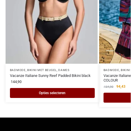
BADMODE
,
BIKINI MET BEUGEL
,
DAMES
BADMODE
,
BIKIN
Vacanze Italiane Sunny Reef Padded Bikini black
Vacanze Italiane
COLOUR
144,90
94,43
134,90
Opties selecteren