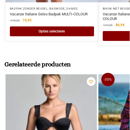
BADPAK ZONDER BEUGEL
,
BADMODE
,
DAMES
BIKINI MET BEUG
Vacanze Italiane Gelso Badpak MULTI-COLOUR
Vacanze Italian
COLOUR
74,95
149,90
86,94
144,90
Opties selecteren
Gerelateerde producten
-30%