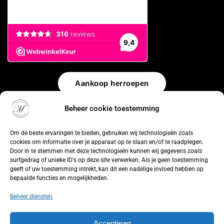
Aankoop herroepen
Beheer cookie toestemming
© 2026 by
WebUnlimited
–
Algemene voorwaarden
Disclaimer
Privacy Policy
Cookiebeleid
Sitemap
Herroepingsrecht
Om de beste ervaringen te bieden, gebruiken wij technologieën zoals
cookies om informatie over je apparaat op te slaan en/of te raadplegen.
Door in te stemmen met deze technologieën kunnen wij gegevens zoals
surfgedrag of unieke ID's op deze site verwerken. Als je geen toestemming
geeft of uw toestemming intrekt, kan dit een nadelige invloed hebben op
bepaalde functies en mogelijkheden.
Beheer diensten
Accepteren