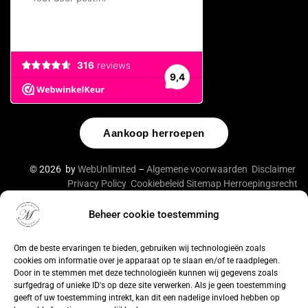
Aankoop herroepen
© 2026 by
WebUnlimited
–
Algemene voorwaarden
Disclaimer
Privacy Policy
Cookiebeleid
Sitemap
Herroepingsrecht
Beheer cookie toestemming
De waardering van lingeriebym.nl/ bij
WebwinkelKeur
Reviews
is 9.4/10 gebaseerd op 316 reviews.
Om de beste ervaringen te bieden, gebruiken wij technologieën zoals
cookies om informatie over je apparaat op te slaan en/of te raadplegen.
Door in te stemmen met deze technologieën kunnen wij gegevens zoals
surfgedrag of unieke ID's op deze site verwerken. Als je geen toestemming
geeft of uw toestemming intrekt, kan dit een nadelige invloed hebben op