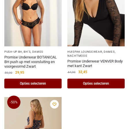
PUSH-UP BH
,
BH'S
,
DAMES
HUISPAK LOUNGEWEAR
,
DAMES
,
NACHTMODE
Promise Underwear BOTANICAL
Promise Underwear VENVER Body
BH push up met voorsluiting en
met kant Zwart
voorgevormd Zwart
32,45
29,95
64,90
59,90
Opties selecteren
Opties selecteren
-50%