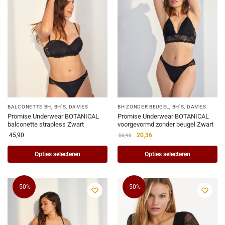
BALCONETTE BH
,
BH'S
,
DAMES
BH ZONDER BEUGEL
,
BH'S
,
DAMES
Promise Underwear BOTANICAL
Promise Underwear BOTANICAL
balconette strapless Zwart
voorgevormd zonder beugel Zwart
45,90
20,36
50,90
Opties selecteren
Opties selecteren
-50%
-50%