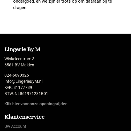
ondergoed, en we zijn er trots op om daaraan bij te
dragen.
Lingerie By M
Winkelcentrum 3
6581 BV Malden
024-6690325
Info@LingerieByM.nl
KvK: 81177739
BTW: NL861971231B01
Klik hier voor onze openingstijden.
Klantenservice
Uw Account