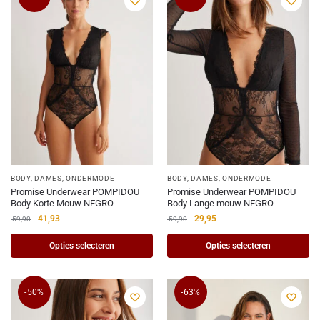
BODY
,
DAMES
,
ONDERMODE
BODY
,
DAMES
,
ONDERMODE
Promise Underwear POMPIDOU
Promise Underwear POMPIDOU
Body Korte Mouw NEGRO
Body Lange mouw NEGRO
41,93
29,95
59,90
59,90
Opties selecteren
Opties selecteren
-50%
-63%