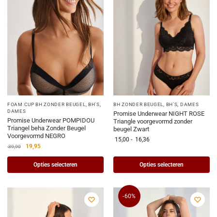
FOAM CUP BH ZONDER BEUGEL
,
BH'S
,
BH ZONDER BEUGEL
,
BH'S
,
DAMES
DAMES
Promise Underwear NIGHT ROSE
Promise Underwear POMPIDOU
Triangle voorgevormd zonder
Triangel beha Zonder Beugel
beugel Zwart
Voorgevormd NEGRO
15,00
-
16,36
19,95
39,90
Opties selecteren
Opties selecteren
-60%