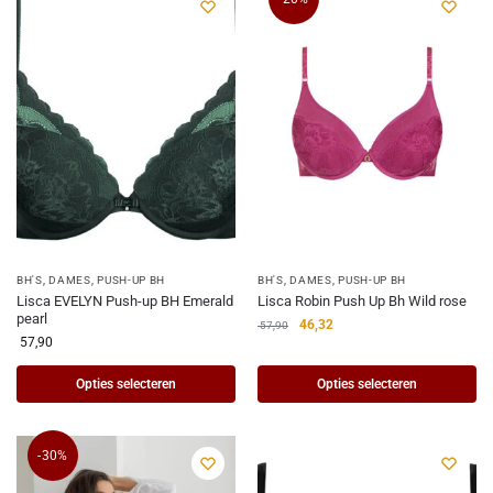
BH'S
,
DAMES
,
PUSH-UP BH
BH'S
,
DAMES
,
PUSH-UP BH
Lisca EVELYN Push-up BH Emerald
Lisca Robin Push Up Bh Wild rose
pearl
46,32
57,90
57,90
Opties selecteren
Opties selecteren
-30%