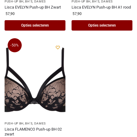
PUSH-UP BH
,
BH'S
,
DAMES
PUSH-UP BH
,
BH'S
,
DAMES
Lisca EVELYN Push-up BH Zwart
Lisca EVELYN Push-up BH A1 rood
57,90
57,90
Opties selecteren
Opties selecteren
-50%
PUSH-UP BH
,
BH'S
,
DAMES
Lisca FLAMENCO Push-up BH 02
zwart