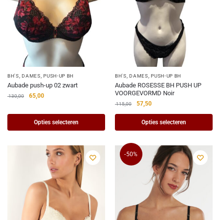
BH'S
,
DAMES
,
PUSH-UP BH
BH'S
,
DAMES
,
PUSH-UP BH
Aubade push-up 02 zwart
Aubade ROSESSE BH PUSH UP
VOORGEVORMD Noir
65,00
130,00
57,50
115,00
Opties selecteren
Opties selecteren
-50%