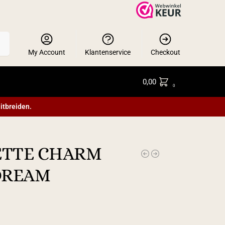
en
My Account
Klantenservice
Checkout
0,00
0
itbreiden.
ETTE CHARM
DREAM