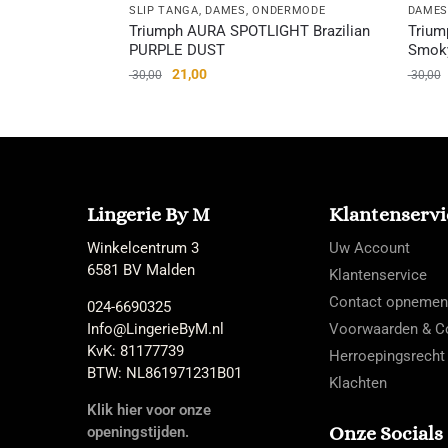
SLIP TANGA
,
DAMES
,
ONDERMODE
DAME
Triumph AURA SPOTLIGHT Brazilian
Trium
PURPLE DUST
Smoky
21,00
30,00
30,00
Lingerie By M
Klantenservi
Winkelcentrum 3
Uw Account
6581 BV Malden
Klantenservice
Contact opnemen
024-6690325
Info@LingerieByM.nl
Voorwaarden & Co
KvK: 81177739
Herroepingsrecht
BTW: NL861971231B01
Klachten
Klik hier voor onze
Onze Socials
openingstijden.