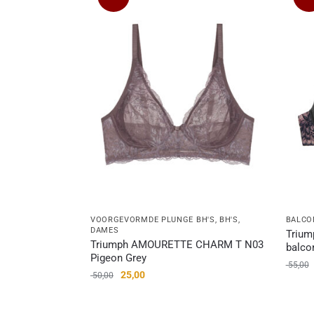
VOORGEVORMDE PLUNGE BH'S
,
BH'S
,
BALCO
DAMES
Triu
Triumph AMOURETTE CHARM T N03
balco
Pigeon Grey
55,00
25,00
50,00