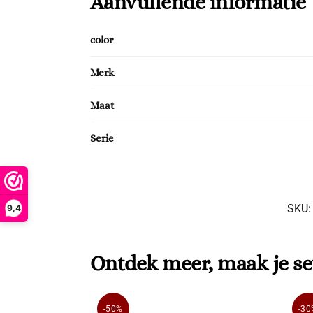
Aanvullende informatie
color
Merk
Maat
Serie
SKU
9,4
Ontdek meer, maak je se
-50%
-30