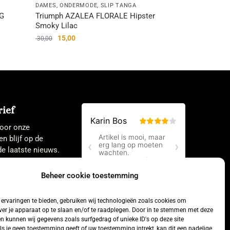
DAMES
,
ONDERMODE
,
SLIP TANGA
NG
Triumph AZALEA FLORALE Hipster
Smoky Lilac
15,00
30,00
ief
 voor onze
en blijf op de
e laatste nieuws.
Beheer cookie toestemming
ervaringen te bieden, gebruiken wij technologieën zoals cookies om
ver je apparaat op te slaan en/of te raadplegen. Door in te stemmen met deze
n kunnen wij gegevens zoals surfgedrag of unieke ID's op deze site
ls je geen toestemming geeft of uw toestemming intrekt, kan dit een nadelige