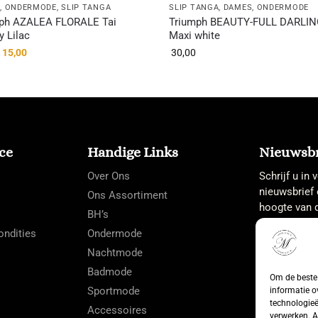
S
,
ONDERMODE
,
SLIP TANGA
SLIP TANGA
,
DAMES
,
ONDERMODE
ph AZALEA FLORALE Tai
Triumph BEAUTY-FULL DARLI
 Lilac
Maxi white
15,00
30,00
ce
Handige Links
Nieuwsbr
Over Ons
Schrijf u in
nieuwsbrief 
Ons Assortiment
hoogte van d
BH’s
ndities
Ondermode
Nachtmode
Badmode
Om de beste 
Sportmode
informatie o
technologieë
Accessoires
verwerken. A