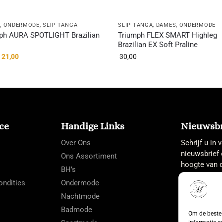
S
,
ONDERMODE
,
SLIP TANGA
SLIP TANGA
,
DAMES
,
ONDERMODE
ph AURA SPOTLIGHT Brazilian
Triumph FLEX SMART Highleg
Brazilian EX Soft Praline
21,00
30,00
ce
Handige Links
Nieuwsbr
Over Ons
Schrijf u in
nieuwsbrief 
Ons Assortiment
hoogte van d
BH’s
ndities
Ondermode
Nachtmode
Badmode
Om de beste 