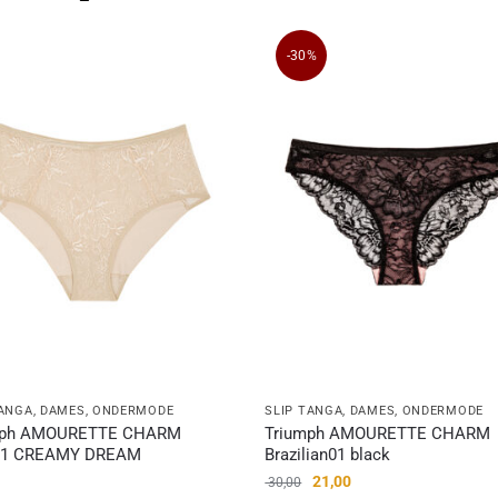
-30%
TANGA
,
DAMES
,
ONDERMODE
SLIP TANGA
,
DAMES
,
ONDERMODE
mph AMOURETTE CHARM
Triumph AMOURETTE CHARM
01 CREAMY DREAM
Brazilian01 black
21,00
30,00