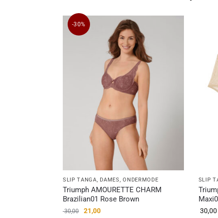
-30%
SLIP TANGA
,
DAMES
,
ONDERMODE
SLIP 
Triumph AMOURETTE CHARM
Triu
Brazilian01 Rose Brown
Maxi
21,00
30,00
30,00