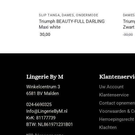
SLIP TANGA
,
DAMES
,
ONDERMODE
DAME
Triumph BEAUTY-FULL DARLING
Trium
Maxi white
Zwart
30,00
30,00
Lingerie By M
Klantenservi
Winkelcentrum 3
Uw Account
6581 BV Malden
Klantenservice
Contact opnemen
024-6690325
Info@LingerieByM.nl
Voorwaarden & Co
KvK: 81177739
Herroepingsrecht
BTW: NL861971231B01
Klachten