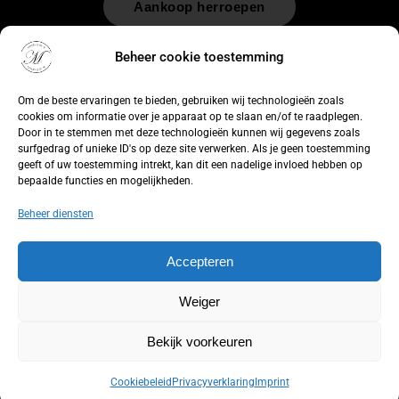
Aankoop herroepen
© 2026 by
WebUnlimited
–
Algemene voorwaarden
Disclaimer
Beheer cookie toestemming
Privacy Policy
Cookiebeleid
Sitemap
Herroepingsrecht
Om de beste ervaringen te bieden, gebruiken wij technologieën zoals
cookies om informatie over je apparaat op te slaan en/of te raadplegen.
Door in te stemmen met deze technologieën kunnen wij gegevens zoals
surfgedrag of unieke ID's op deze site verwerken. Als je geen toestemming
geeft of uw toestemming intrekt, kan dit een nadelige invloed hebben op
bepaalde functies en mogelijkheden.
Beheer diensten
Accepteren
Weiger
Bekijk voorkeuren
Cookiebeleid
Privacyverklaring
Imprint