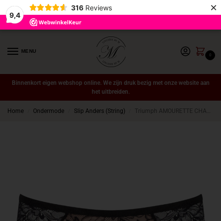
×
316
Reviews
9,4
MENU
0
Binnenkort eigen webshop online. We zijn druk bezig met onze website aan
het uitbreiden.
Home
Ondermode
Slip Anders (String)
Triumph AMOURETTE CHARM Hipster String01 black
/
/
/