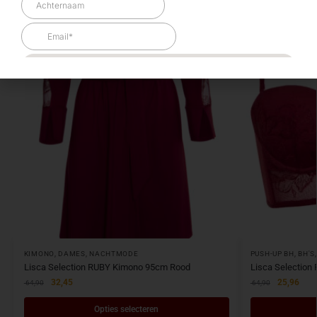
KIMONO
,
DAMES
,
NACHTMODE
PUSH-UP BH
,
BH'S
Lisca Selection RUBY Kimono 95cm Rood
Lisca Selection
32,45
25,96
64,90
64,90
Opties selecteren