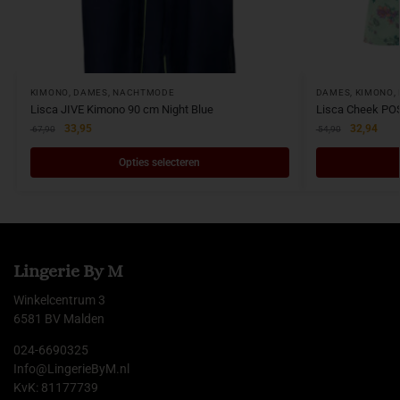
KIMONO
,
DAMES
,
NACHTMODE
DAMES
,
KIMONO
,
Lisca JIVE Kimono 90 cm Night Blue
Lisca Cheek PO
33,95
32,94
67,90
54,90
Opties selecteren
Lingerie By M
Winkelcentrum 3
6581 BV Malden
024-6690325
Info@LingerieByM.nl
KvK: 81177739