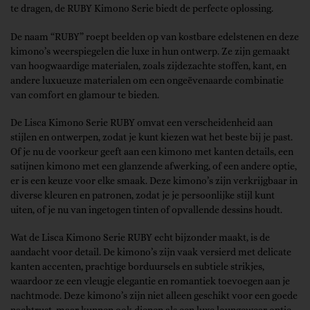
te dragen, de RUBY Kimono Serie biedt de perfecte oplossing.
De naam “RUBY” roept beelden op van kostbare edelstenen en deze
kimono’s weerspiegelen die luxe in hun ontwerp. Ze zijn gemaakt
van hoogwaardige materialen, zoals zijdezachte stoffen, kant, en
andere luxueuze materialen om een ongeëvenaarde combinatie
van comfort en glamour te bieden.
De Lisca Kimono Serie RUBY omvat een verscheidenheid aan
stijlen en ontwerpen, zodat je kunt kiezen wat het beste bij je past.
Of je nu de voorkeur geeft aan een kimono met kanten details, een
satijnen kimono met een glanzende afwerking, of een andere optie,
er is een keuze voor elke smaak. Deze kimono’s zijn verkrijgbaar in
diverse kleuren en patronen, zodat je je persoonlijke stijl kunt
uiten, of je nu van ingetogen tinten of opvallende dessins houdt.
Wat de Lisca Kimono Serie RUBY echt bijzonder maakt, is de
aandacht voor detail. De kimono’s zijn vaak versierd met delicate
kanten accenten, prachtige borduursels en subtiele strikjes,
waardoor ze een vleugje elegantie en romantiek toevoegen aan je
nachtmode. Deze kimono’s zijn niet alleen geschikt voor een goede