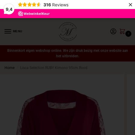
×
316
Reviews
9,4
MENU
0
Binnenkort eigen webshop online. We zijn druk bezig met onze website aan
het uitbreiden.
Home
Lisca Selection RUBY Kimono 95cm Rood
/