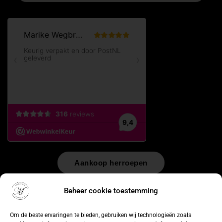
Aankoop herroepen
© 2026 by
WebUnlimited
–
Algemene voorwaarden
Disclaimer
Beheer cookie toestemming
Privacy Policy
Cookiebeleid
Sitemap
Herroepingsrecht
Om de beste ervaringen te bieden, gebruiken wij technologieën zoals