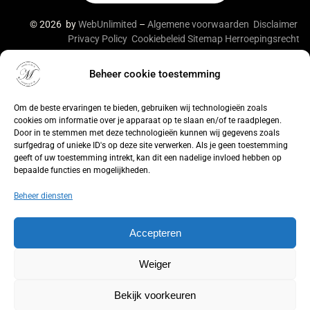
© 2026 by
WebUnlimited
–
Algemene voorwaarden
Disclaimer
Privacy Policy
Cookiebeleid
Sitemap
Herroepingsrecht
Beheer cookie toestemming
De waardering van lingeriebym.nl/ bij
WebwinkelKeur
Reviews
is 9.4/10 gebaseerd op 316 reviews.
Om de beste ervaringen te bieden, gebruiken wij technologieën zoals
cookies om informatie over je apparaat op te slaan en/of te raadplegen.
Door in te stemmen met deze technologieën kunnen wij gegevens zoals
surfgedrag of unieke ID's op deze site verwerken. Als je geen toestemming
geeft of uw toestemming intrekt, kan dit een nadelige invloed hebben op
bepaalde functies en mogelijkheden.
Beheer diensten
Accepteren
Weiger
Bekijk voorkeuren