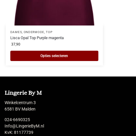
DAMES
,
ONDERMODE
,
TOP
Lisca Opal Top Purple magenta
37,90
Opties selecteren
Lingerie By M
Winkelcentrum 3
6581 BV Malden
024-6690325
Info@LingerieByM.nl
KvK: 81177739