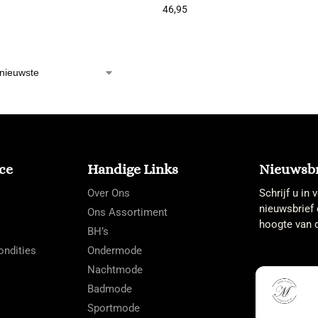
46,95
ce
Handige Links
Nieuwsbr
Over Ons
Schrijf u in
nieuwsbrief 
Ons Assortiment
hoogte van d
BH’s
ndities
Ondermode
Nachtmode
Badmode
Sportmode