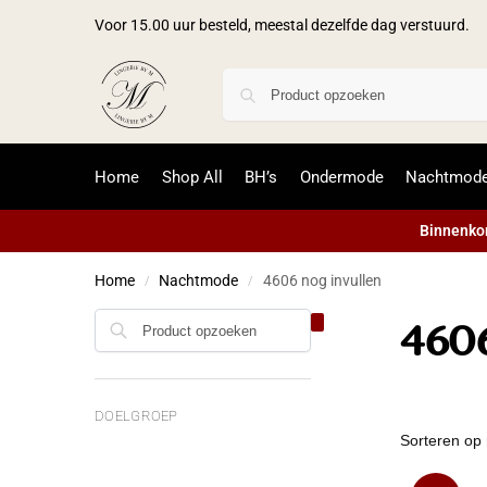
Voor 15.00 uur besteld, meestal dezelfde dag verstuurd.
Home
Shop All
BH’s
Ondermode
Nachtmod
Binnenkor
Home
Nachtmode
4606 nog invullen
/
/
4606
DOELGROEP