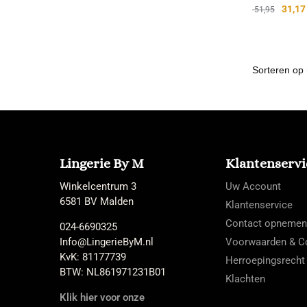
31,17
51,95
Lingerie By M
Klantenservi
Winkelcentrum 3
Uw Account
6581 BV Malden
Klantenservice
Contact opnemen
024-6690325
Info@LingerieByM.nl
Voorwaarden & Co
KvK: 81177739
Herroepingsrecht
BTW: NL861971231B01
Klachten
Klik hier voor onze