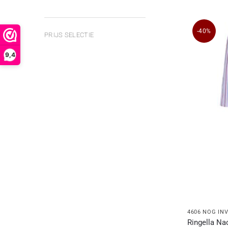
-40%
PRIJS SELECTIE
9,4
4606 NOG IN
Ringella Na