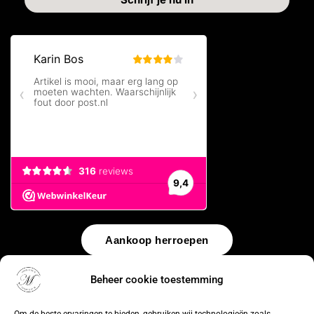
Aankoop herroepen
© 2026 by
WebUnlimited
–
Algemene voorwaarden
Disclaimer
Beheer cookie toestemming
Privacy Policy
Cookiebeleid
Sitemap
Herroepingsrecht