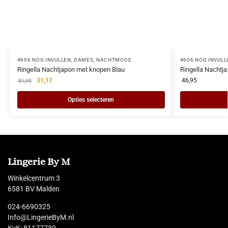
4606 NOG INVULLEN
,
DAMES
,
NACHTMODE
4606 NOG INVULL
Ringella Nachtjapon met knopen Blau
Ringella Nachtj
31,17
46,95
51,95
Opties selecteren
Lingerie By M
Winkelcentrum 3
6581 BV Malden
024-6690325
Info@LingerieByM.nl