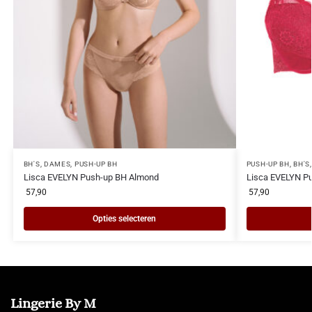
BH'S
,
DAMES
,
PUSH-UP BH
PUSH-UP BH
,
BH'S
Lisca EVELYN Push-up BH Almond
Lisca EVELYN Pu
57,90
57,90
Opties selecteren
Lingerie By M