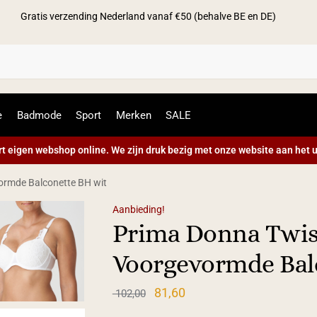
Gratis verzending Nederland vanaf €50 (behalve BE en DE)
Zoek
e
Badmode
Sport
Merken
SALE
t eigen webshop online. We zijn druk bezig met onze website aan het u
rmde Balconette BH wit
Aanbieding!
Prima Donna Twi
Voorgevormde Bal
81,60
102,00