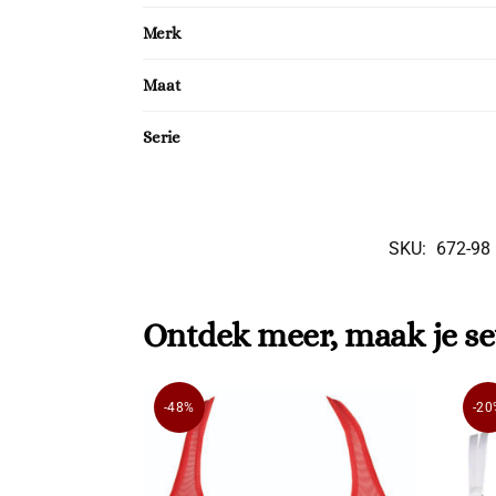
Merk
Maat
Serie
SKU:
672-98
Ontdek meer, maak je se
-48%
-20