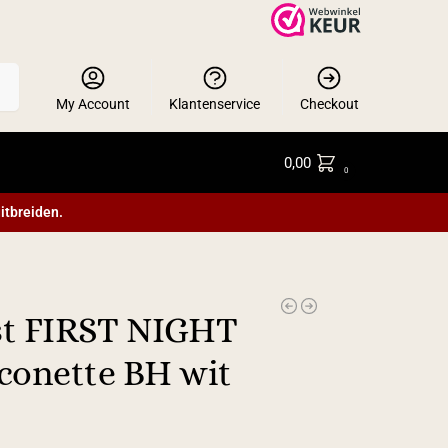
en
My Account
Klantenservice
Checkout
0,00
0
itbreiden.
st FIRST NIGHT
conette BH wit