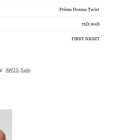
Prima Donna Twist
75D, 80D
FIRST NIGHT
s:
AW23
,
Sale