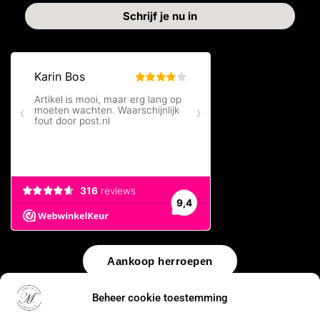
Aankoop herroepen
Beheer cookie toestemming
© 2026 by
WebUnlimited
–
Algemene voorwaarden
Disclaimer
Privacy Policy
Cookiebeleid
Sitemap
Herroepingsrecht