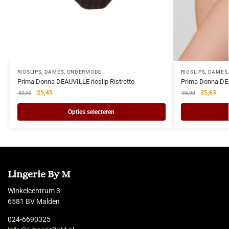
RIOSLIPS
,
DAMES
,
ONDERMODE
RIOSLIPS
,
DAMES
Prima Donna DEAUVILLE rioslip Ristretto
Prima Donna DEA
25,45
35,63
50,90
55,90
Opties selecteren
Lingerie By M
Winkelcentrum 3
6581 BV Malden
024-6690325