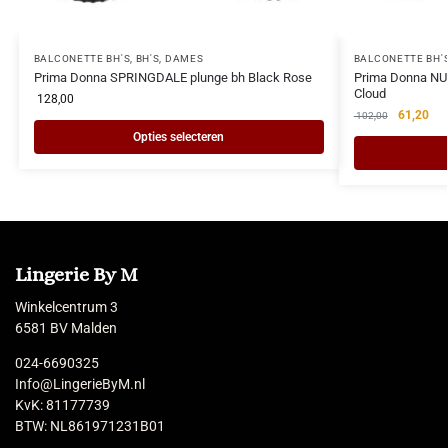
BALCONETTE BH'S
,
BH'S
,
DAMES
BALCONETTE BH'
Prima Donna SPRINGDALE plunge bh Black Rose
Prima Donna NUZ
Cloud
128,00
61,20
102,00
Opties selecteren
Lingerie By M
Winkelcentrum 3
6581 BV Malden
024-6690325
Info@LingerieByM.nl
KvK: 81177739
BTW: NL861971231B01