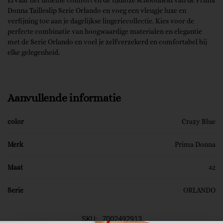
Donna Tailleslip Serie Orlando en voeg een vleugje luxe en
verfijning toe aan je dagelijkse lingeriecollectie. Kies voor de
perfecte combinatie van hoogwaardige materialen en elegantie
met de Serie Orlando en voel je zelfverzekerd en comfortabel bij
elke gelegenheid.
Aanvullende informatie
color
Crazy Blue
Merk
Prima Donna
Maat
42
Serie
ORLANDO
SKU:
7002492913