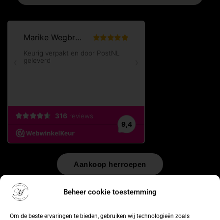
Aankoop herroepen
© 2026 by
WebUnlimited
–
Algemene voorwaarden
Disclaimer
Beheer cookie toestemming
Privacy Policy
Cookiebeleid
Sitemap
Herroepingsrecht
Om de beste ervaringen te bieden, gebruiken wij technologieën zoals