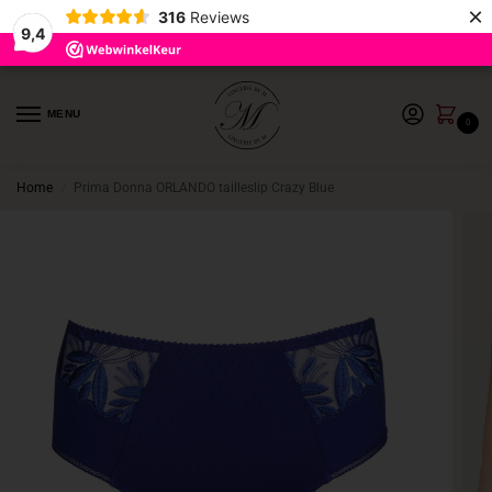
×
316
Reviews
9,4
MENU
0
Home
Prima Donna ORLANDO tailleslip Crazy Blue
/