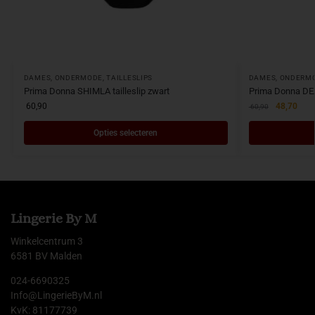
DAMES
,
ONDERMODE
,
TAILLESLIPS
DAMES
,
ONDERM
Prima Donna SHIMLA tailleslip zwart
Prima Donna DEA
60,90
48,70
60,90
Opties selecteren
Lingerie By M
Winkelcentrum 3
6581 BV Malden
024-6690325
Info@LingerieByM.nl
KvK: 81177739