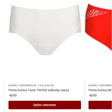
DAMES
,
ONDERMODE
,
TAILLESLIPS
DAMES
,
ONDERM
Prima Donna Twist TWIXIE tailleslip natuur
Prima Donna MO
40,90
40,90
Opties selecteren