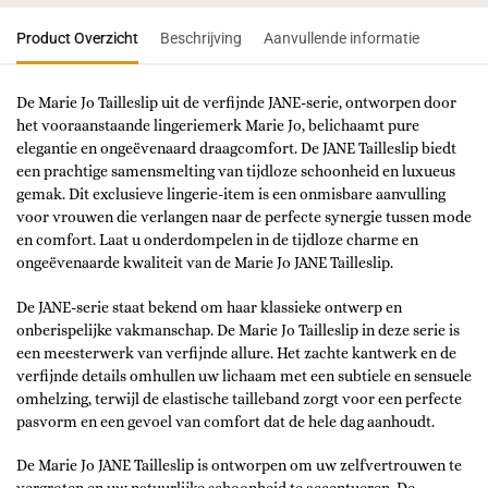
Product Overzicht
Beschrijving
Aanvullende informatie
De Marie Jo Tailleslip uit de verfijnde JANE-serie, ontworpen door
het vooraanstaande lingeriemerk Marie Jo, belichaamt pure
elegantie en ongeëvenaard draagcomfort. De JANE Tailleslip biedt
een prachtige samensmelting van tijdloze schoonheid en luxueus
gemak. Dit exclusieve lingerie-item is een onmisbare aanvulling
voor vrouwen die verlangen naar de perfecte synergie tussen mode
en comfort. Laat u onderdompelen in de tijdloze charme en
ongeëvenaarde kwaliteit van de Marie Jo JANE Tailleslip.
De JANE-serie staat bekend om haar klassieke ontwerp en
onberispelijke vakmanschap. De Marie Jo Tailleslip in deze serie is
een meesterwerk van verfijnde allure. Het zachte kantwerk en de
verfijnde details omhullen uw lichaam met een subtiele en sensuele
omhelzing, terwijl de elastische tailleband zorgt voor een perfecte
pasvorm en een gevoel van comfort dat de hele dag aanhoudt.
De Marie Jo JANE Tailleslip is ontworpen om uw zelfvertrouwen te
vergroten en uw natuurlijke schoonheid te accentueren. De