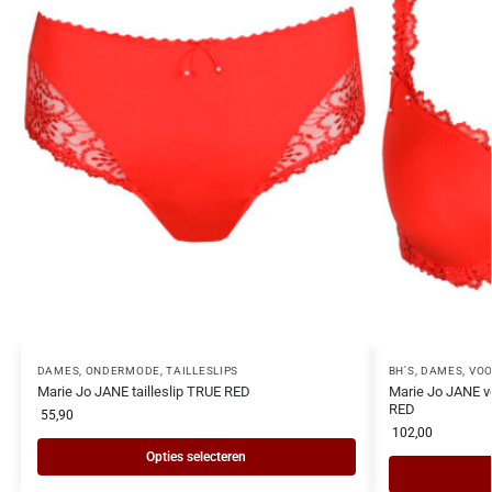
DAMES
,
ONDERMODE
,
TAILLESLIPS
BH'S
,
DAMES
,
VOO
Marie Jo JANE tailleslip TRUE RED
Marie Jo JANE v
RED
55,90
102,00
Opties selecteren