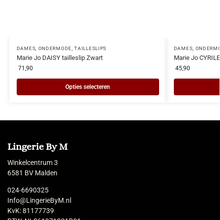
DAMES
,
ONDERMODE
,
TAILLESLIPS
DAMES
,
ONDERM
Marie Jo DAISY tailleslip Zwart
Marie Jo CYRILE t
71,90
45,90
Opties selecteren
Lingerie By M
Winkelcentrum 3
6581 BV Malden
024-6690325
Info@LingerieByM.nl
KvK: 81177739