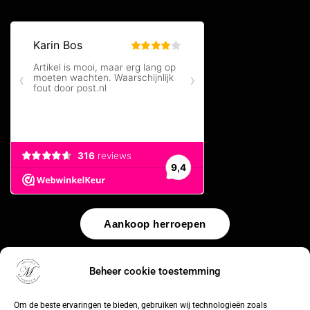
Aankoop herroepen
© 2026 by
WebUnlimited
–
Algemene voorwaarden
Disclaimer
Beheer cookie toestemming
Privacy Policy
Cookiebeleid
Sitemap
Herroepingsrecht
Om de beste ervaringen te bieden, gebruiken wij technologieën zoals