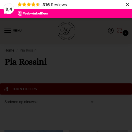
×
316
Reviews
9,4
MENU
0
Home
Pia Rossini
/
Pia Rossini
TOON FILTERS