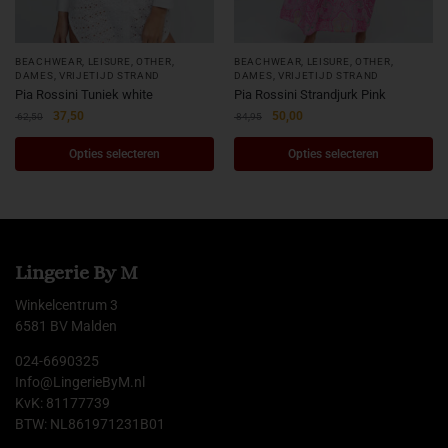
BEACHWEAR, LEISURE, OTHER
,
BEACHWEAR, LEISURE, OTHER
,
DAMES
,
VRIJETIJD STRAND
DAMES
,
VRIJETIJD STRAND
Pia Rossini Tuniek white
Pia Rossini Strandjurk Pink
37,50
50,00
62,50
84,95
Opties selecteren
Opties selecteren
Lingerie By M
Winkelcentrum 3
6581 BV Malden
024-6690325
Info@LingerieByM.nl
KvK: 81177739
BTW: NL861971231B01