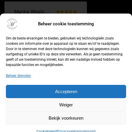
Beheer cookie toestemming
Om de beste ervaringen te bieden, gebruiken wij technologieën zoals
cookies om informatie over je apparaat op te slaan en/of te raadplegen.
Door in te stemmen met deze technologieën kunnen wij gegevens zoals
surfgedrag of unieke ID's op deze site verwerken. Als je geen toestemming
geeft of uw toestemming intrekt, kan dit een nadelige invloed hebben op
bepaalde functies en mogelijkheden.
Beheer diensten
Aankoop herroepen
Accepteren
© 2026 by
WebUnlimited
–
Algemene voorwaarden
Disclaimer
Weiger
Privacy Policy
Cookiebeleid
Sitemap
Herroepingsrecht
Bekijk voorkeuren
De waardering van lingeriebym.nl/ bij
WebwinkelKeur
Cookiebeleid
Privacyverklaring
Imprint