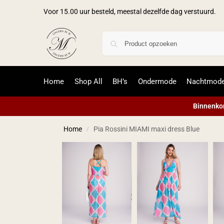
Voor 15.00 uur besteld, meestal dezelfde dag verstuurd.
Home
Shop All
BH’s
Ondermode
Nachtmod
Binnenkor
Home
Pia Rossini MIAMI maxi dress Blue
/