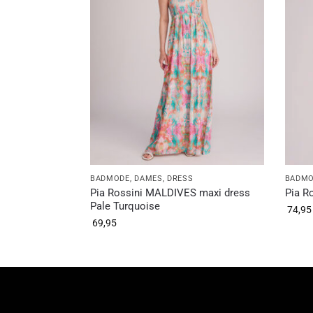
BADMODE
,
DAMES
,
DRESS
BADM
Pia Rossini MALDIVES maxi dress
Pia R
Pale Turquoise
74,95
69,95