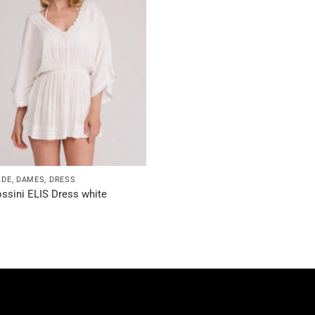
ODE
,
DAMES
,
DRESS
ossini ELIS Dress white