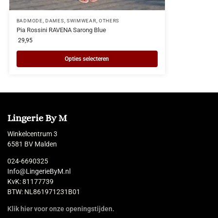
BADMODE
,
DAMES
,
SWIMWEAR, OTHERS
Pia Rossini RAVENA Sarong Blue
29,95
Opties selecteren
Lingerie By M
Winkelcentrum 3
6581 BV Malden
024-6690325
Info@LingerieByM.nl
KvK: 81177739
BTW: NL861971231B01
Klik hier voor onze openingstijden.