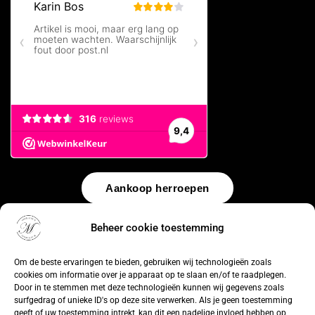
Aankoop herroepen
© 2026 by
WebUnlimited
–
Algemene voorwaarden
Disclaimer
Beheer cookie toestemming
Privacy Policy
Cookiebeleid
Sitemap
Herroepingsrecht
Om de beste ervaringen te bieden, gebruiken wij technologieën zoals
cookies om informatie over je apparaat op te slaan en/of te raadplegen.
Door in te stemmen met deze technologieën kunnen wij gegevens zoals
surfgedrag of unieke ID's op deze site verwerken. Als je geen toestemming
geeft of uw toestemming intrekt, kan dit een nadelige invloed hebben op