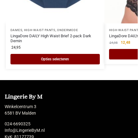
DAMES
,
HIGH-WAIST PANTS
,
ONDERMODE
HIGH-WAIST PAN
LingaDore DAILY High Waist Brief 2-pack Dark
LingaDore DAILY 
Demin
12,48
24,95
24,95
Opties selecteren
Lingerie By M
Winkelcentrum 3
6581 BV Malden
024-6690325
Info@LingerieByM.nl
KvK: 81177739