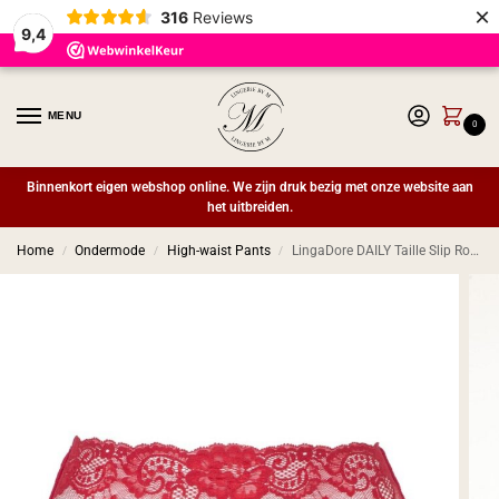
×
316
Reviews
9,4
MENU
0
Binnenkort eigen webshop online. We zijn druk bezig met onze website aan
het uitbreiden.
Home
Ondermode
High-waist Pants
LingaDore DAILY Taille Slip Rood
/
/
/