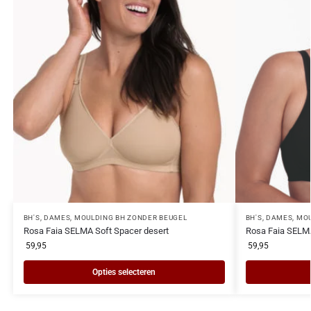
BH'S
,
DAMES
,
MOULDING BH ZONDER BEUGEL
BH'S
,
DAMES
,
MOU
Rosa Faia SELMA Soft Spacer desert
Rosa Faia SELMA
59,95
59,95
Opties selecteren