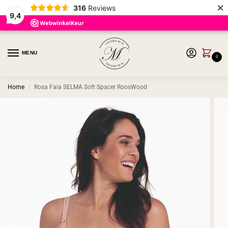
×
316
Reviews
9,4
MENU
0
Home
Rosa Faia SELMA Soft Spacer RoosWood
/