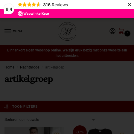
×
316
Reviews
9,4
MENU
0
Binnenkort eigen webshop online. We zijn druk bezig met onze website aan
het uitbreiden.
Home
Nachtmode
artikelgroep
/
/
artikelgroep
TOON FILTERS
-37%