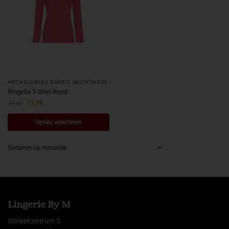
ARTIKELGROEP
,
DAMES
,
NACHTMODE
Ringella T-Shirt Rood
13,98
27,95
Opties selecteren
Lingerie By M
Winkelcentrum 3