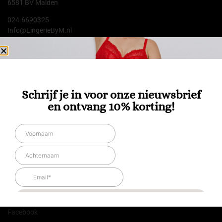
6581 BV Malden
024-6690325
Info@LingerieByM.nl
KvK: 81177739
BTW: NL861971231B01
Klik hier voor onze openingstijden.
Klantenservice
Schrijf je in voor onze nieuwsbrief
en ontvang 10% korting!
Uw Account
Klantenservice
Contact opnemen
Voorwaarden & Condities
Herroepingsrecht
Klachten
Onze Socials
Facebook