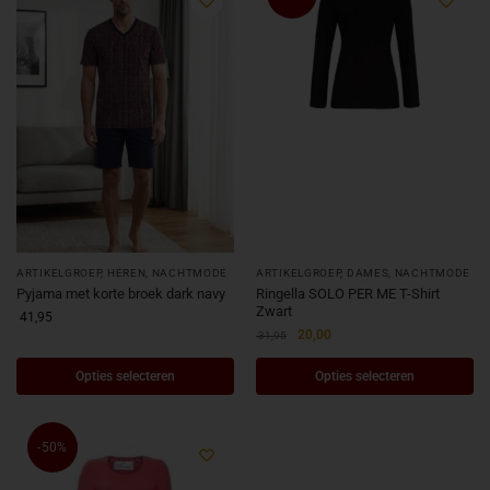
ARTIKELGROEP
,
HEREN
,
NACHTMODE
ARTIKELGROEP
,
DAMES
,
NACHTMODE
Pyjama met korte broek dark navy
Ringella SOLO PER ME T-Shirt
Zwart
41,95
20,00
31,95
Opties selecteren
Opties selecteren
-50%