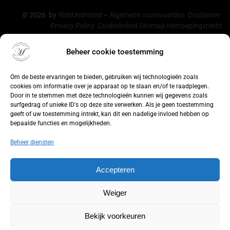
© 2026 by
WebUnlimited
–
Algemene voorwaarden
Disclaimer
Privacy Policy
Cookiebeleid
Sitemap
Herroepingsrecht
Beheer cookie toestemming
De waardering van lingeriebym.nl/ bij
WebwinkelKeur
Reviews
is 9.4/10 gebaseerd op 316 reviews.
Om de beste ervaringen te bieden, gebruiken wij technologieën zoals
cookies om informatie over je apparaat op te slaan en/of te raadplegen.
Door in te stemmen met deze technologieën kunnen wij gegevens zoals
surfgedrag of unieke ID's op deze site verwerken. Als je geen toestemming
geeft of uw toestemming intrekt, kan dit een nadelige invloed hebben op
bepaalde functies en mogelijkheden.
Beheer diensten
Accepteren
Weiger
Bekijk voorkeuren