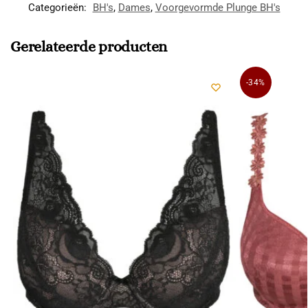
Categorieën:
BH's
,
Dames
,
Voorgevormde Plunge BH's
Gerelateerde producten
-34%