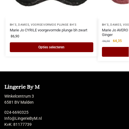
BH'S
,
DAMES
,
VOORGEVORMDE PLUNGE BH'S
BH'S
,
DAMES
,
VOO
Marie Jo CYRILE voorgevormde plunge bh zwart
Marie Jo AVERO 
Ginger
86,90
64,35
96,90
Opties selecteren
Lingerie By M
Winkelcentrum 3
6581 BV Malden
024-6690325
Info@LingerieByM.nl
KvK: 81177739