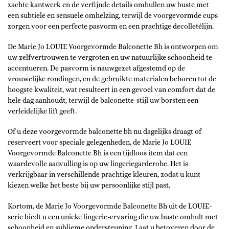
zachte kantwerk en de verfijnde details omhullen uw buste met
een subtiele en sensuele omhelzing, terwijl de voorgevormde cups
zorgen voor een perfecte pasvorm en een prachtige decolletélijn.
De Marie Jo LOUIE Voorgevormde Balconette Bh is ontworpen om
uw zelfvertrouwen te vergroten en uw natuurlijke schoonheid te
accentueren. De pasvorm is nauwgezet afgestemd op de
vrouwelijke rondingen, en de gebruikte materialen behoren tot de
hoogste kwaliteit, wat resulteert in een gevoel van comfort dat de
hele dag aanhoudt, terwijl de balconette-stijl uw borsten een
verleidelijke lift geeft.
Of u deze voorgevormde balconette bh nu dagelijks draagt of
reserveert voor speciale gelegenheden, de Marie Jo LOUIE
Voorgevormde Balconette Bh is een tijdloos item dat een
waardevolle aanvulling is op uw lingeriegarderobe. Het is
verkrijgbaar in verschillende prachtige kleuren, zodat u kunt
kiezen welke het beste bij uw persoonlijke stijl past.
Kortom, de Marie Jo Voorgevormde Balconette Bh uit de LOUIE-
serie biedt u een unieke lingerie-ervaring die uw buste omhult met
schoonheid en sublieme ondersteuning. Laat u betoveren door de