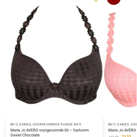
BH'S
,
DAMES
,
VOORGEVORMDE PLUNGE BH'S
BH'S
,
DAMES
,
VOO
Marie Jo AVERO voorgevormde bh – hartvorm
Marie Jo AVERO 
Sweet Chocolate
73,52
102,00