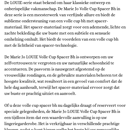
De LOUIE-serie staat bekend om haar klassieke ontwerp en
onberispelijke vakmanschap. De Marie Jo Volle Cup Spacer Bh in
deze serie is een meesterwerk van verfijnde allure en biedt de
sublieme ondersteuning van een volle cup bh met spacer-
materiaal. Het spacer-materiaal zorgt voor een ademende, lichte en
zachte bekleding die uw buste met een subtiele en sensuele
omhelzing omhult. Het biedt de voordelen van een volle cup bh
met de lichtheid van spacer-technologie.
De Marie Jo LOUIE Volle Cup Spacer Bh is ontworpen om uw
zelfvertrouwen te vergroten en uw natuurlijke schoonheid te
accentueren. De pasvorm is nauwgezet afgestemd op de
vrouwelijke rondingen, en de gebruikte materialen behoren tot de
hoogste kwaliteit, wat resulteert in een gevoel van comfort dat de
hele dag aanhoudt, terwijl het spacer-materiaal ervoor zorgt dat
uw buste er prachtig uitziet en aanvoelt.
Of u deze volle cup spacer bh nu dagelijks draagt of reserveert voor
speciale gelegenheden, de Marie Jo LOUIE Volle Cup Spacer Bh is
een tijdloos item dat een waardevolle aanvulling is op uw
lingeriegarderobe. Het is verkrijgbaar in verschillende prachtige
kleuren, zodat u kunt kiezen welke het beste bij uw persoonlijke