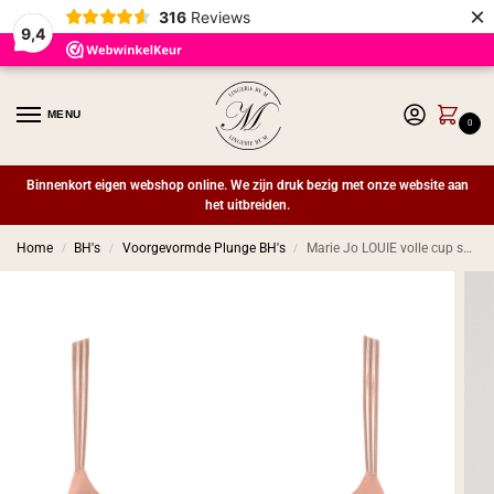
×
316
Reviews
9,4
MENU
0
Binnenkort eigen webshop online. We zijn druk bezig met onze website aan
het uitbreiden.
Home
BH's
Voorgevormde Plunge BH's
Marie Jo LOUIE volle cup spacer bh Powder Rose
/
/
/