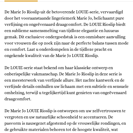
De Marie Jo Rioslip uit de betoverende LOUIE-serie, vervaardigd
door het vooraanstaande lingeriemerk Marie Jo, belichaamt pure
verfijning en ongeëvenaard draagcomfort. De LOUIE Rioslip biedt
een sublieme samensmelting van tijdloze elegantie en luxueus
gemak. Dit exclusieve ondergoedstuk is een onmisbare aanvulling
voor vrouwen die op zoek zijn naar de perfecte balans tussen mode
en comfort. Laat u onderdompelen in de tijdloze pracht en
ongekende kwaliteit van de Marie Jo LOUIE Rioslip.
De LOUIE-serie staat bekend om haar klassieke ontwerp en
onberispelijke vakmanschap. De Marie Jo Rioslip in deze serie is
een meesterwerk van verfijnde allure. Het zachte kantwerk en de
verfijnde details omhullen uw lichaam met een subtiele en sensuele
omhelzing, terwijl u tegelijkertijd kunt genieten van ongeëvenaard
draagcomfort.
De Marie Jo LOUIE Rioslip is ontworpen om uw zelfvertrouwen te
vergroten en uw natuurlijke schoonheid te accentueren. De
pasvorm is nauwgezet afgestemd op de vrouwelijke rondingen, en
de gebruikte materialen behoren tot de hoogste kwaliteit, wat