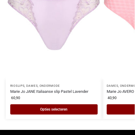
RIOSLIPS
,
DAMES
,
ONDERMODE
DAMES
,
ONDERM
Marie Jo JANE Italiaanse slip Pastel Lavender
Marie Jo AVERO r
60,90
40,90
Opties selecteren