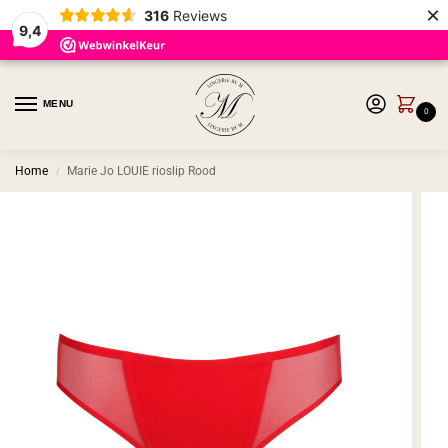
×
316
Reviews
9,4
MENU
0
Home
Marie Jo LOUIE rioslip Rood
/