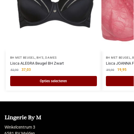
BH MET BEUGEL
,
BH'S
,
DAMES
BH MET BEUGEL
,
Lisca ALEGRA Beugel BH Zwart
Lisca JOANNA P
37,03
19,95
52,90
39,90
Opties selecteren
Lingerie By M
Winkelcentrum 3
6581 BV Malden