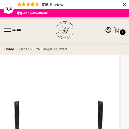
×
316
Reviews
9,4
MENU
0
Home
Lisca EVELYN Beugel BH Zwart
/