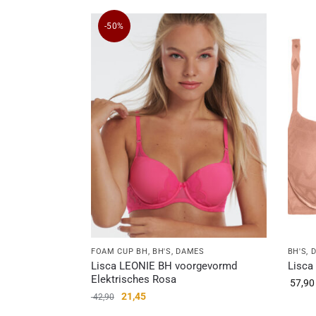
-50%
FOAM CUP BH
,
BH'S
,
DAMES
BH'S
,
Lisca LEONIE BH voorgevormd
Lisca
Elektrisches Rosa
57,90
21,45
42,90