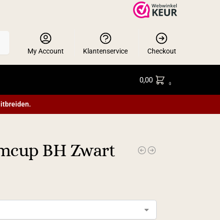
en
My Account
Klantenservice
Checkout
0,00
0
itbreiden.
amcup BH Zwart