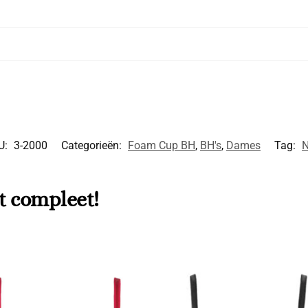
U:
3-2000
Categorieën:
Foam Cup BH
,
BH's
,
Dames
Tag:
t compleet!