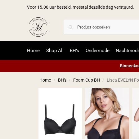
Voor 15.00 uur besteld, meestal dezelfde dag verstuurd.
Home
Shop All
BH’s
Ondermode
Nachtmod
Binnenkor
Home
BH's
Foam Cup BH
Lisca EVELYN F
/
/
/