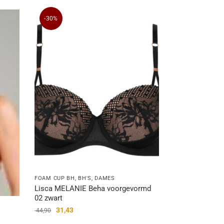
-30%
FOAM CUP BH
,
BH'S
,
DAMES
Lisca MELANIE Beha voorgevormd
02 zwart
31,43
44,90