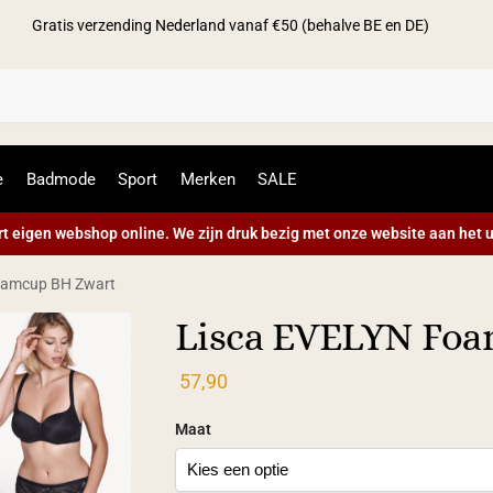
Gratis verzending Nederland vanaf €50 (behalve BE en DE)
Zoek
e
Badmode
Sport
Merken
SALE
t eigen webshop online. We zijn druk bezig met onze website aan het u
oamcup BH Zwart
Lisca EVELYN Fo
57,90
Maat