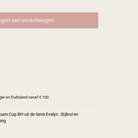
gen aan winkelwagen
gie en Duitsland vanaf € 100
am Cup BH uit de Serie Evelyn. Stijlvol en
ring