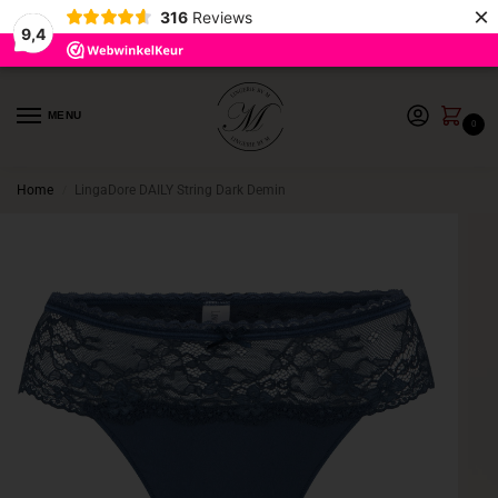
×
316
Reviews
9,4
MENU
0
Home
LingaDore DAILY String Dark Demin
/