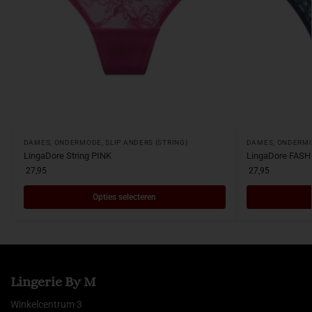
DAMES
,
ONDERMODE
,
SLIP ANDERS (STRING)
DAMES
,
ONDERM
LingaDore String PINK
LingaDore FASHI
27,95
27,95
Opties selecteren
Lingerie By M
Winkelcentrum 3