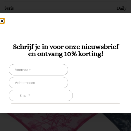
Serie
Daily
SKU:
7003306256
Categorieën:
Dames
,
Ondermode
,
Slip Anders (String)
Tags:
AW25
,
Sale
Schrijf je in voor onze nieuwsbrief
en ontvang 10% korting!
Gerelateerde producten