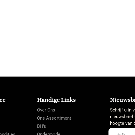
ce
Handige Links
Nieuwsbr
Over Ons
Schrijf u in
nieuwsbrief 
Ons Assortiment
hoogte van d
BH’s
ndities
Ondermode