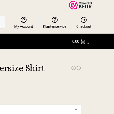
en
My Account
Klantenservice
Checkout
0,00
0
rsize Shirt