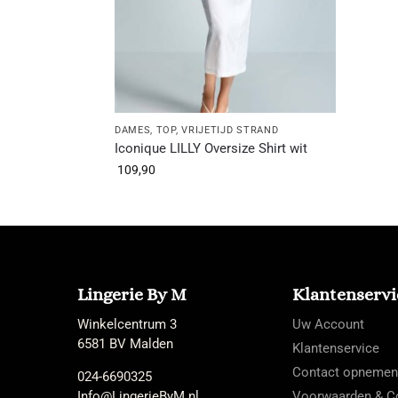
DAMES
,
TOP
,
VRIJETIJD STRAND
Iconique LILLY Oversize Shirt wit
109,90
Lingerie By M
Klantenservi
Winkelcentrum 3
Uw Account
6581 BV Malden
Klantenservice
Contact opnemen
024-6690325
Info@LingerieByM.nl
Voorwaarden & Co