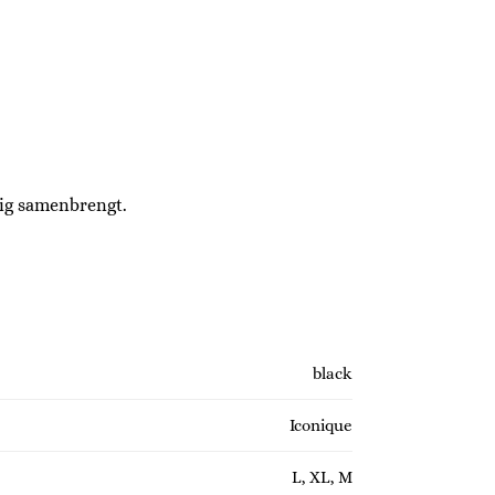
tig samenbrengt.
black
Iconique
L, XL, M