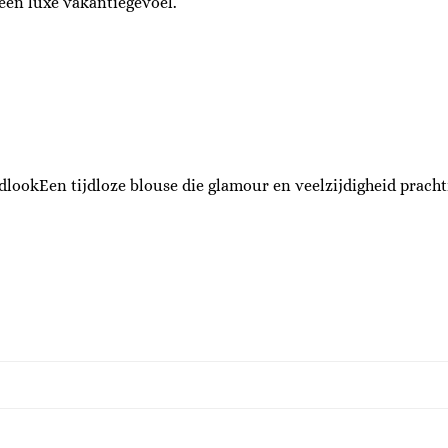
een luxe vakantiegevoel.
lookEen tijdloze blouse die glamour en veelzijdigheid prach