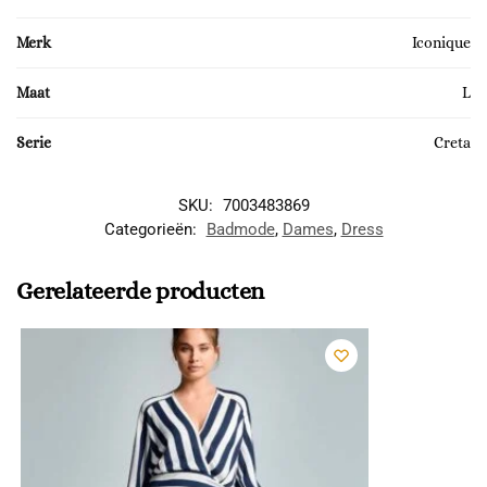
Merk
Iconique
Maat
L
Serie
Creta
SKU:
7003483869
Categorieën:
Badmode
,
Dames
,
Dress
Gerelateerde producten