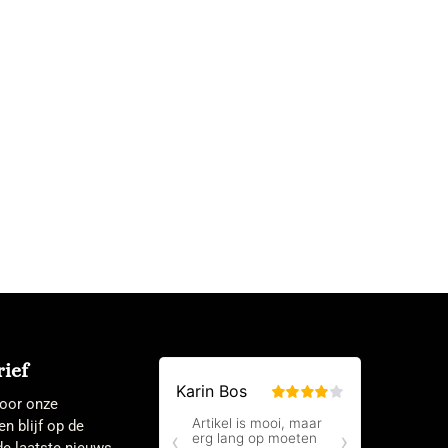
ief
 voor onze
en blijf op de
e laatste nieuws.