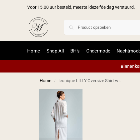
Voor 15.00 uur besteld, meestal dezelfde dag verstuurd.
Home
Shop All
BH’s
Ondermode
Nachtmod
Binnenkor
Home
Iconique LILLY Oversize Shirt wit
/