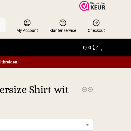
en
My Account
Klantenservice
Checkout
0,00
0
itbreiden.
rsize Shirt wit