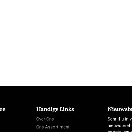
ce
Handige Links
Nieuwsbr
Over Ons
Schrijf u in
nieuwsbrief 
Ons Assortiment
hoogte van d