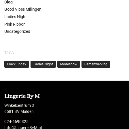
Blog
Good Vibes Millingen
Ladies Night
Pink Ribbon
Uncategorized
TAGS
Black Friday
Ladies Night
Modeshow
Samenwerking
Lingerie By M
Winkelcentrum 3
6581 BV Malden
024-6690325
Info@LingerieByM.nl