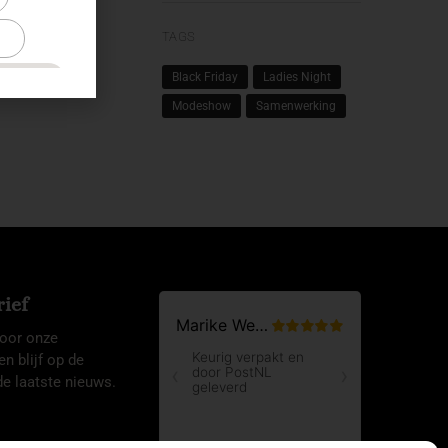
TAGS
Black Friday
Ladies Night
Modeshow
Samenwerking
ief
 voor onze
en blijf op de
e laatste nieuws.