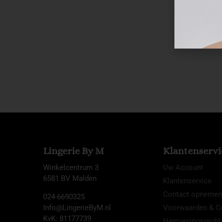
Lingerie By M
Klantenservi
Winkelcentrum 3
Uw Account
6581 BV Malden
Klantenservice
Contact opnemen
024-6690325
Info@LingerieByM.nl
Voorwaarden & Co
KvK: 81177739
Herroepingsrecht