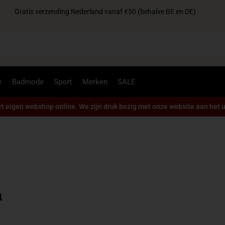
Gratis verzending Nederland vanaf €50 (behalve BE en DE)
Zoek
e
Badmode
Sport
Merken
SALE
t eigen webshop online. We zijn druk bezig met onze website aan het u
n