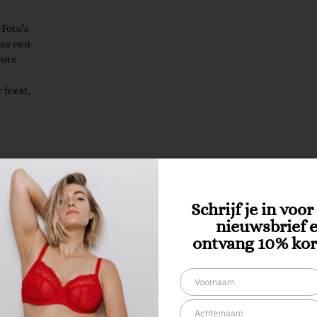
 Foto’s
was een
rote
 feest,
Schrijf je in voo
nieuwsbrief 
ontvang 10% kor