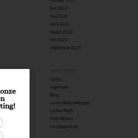
oktober 2023
juni 2023
mei 2023
april 2023
maart 2023
mei 2022
september 2021
CATEGORIEËN
Acties
Algemeen
r onze
Blog
en
Good Vibes Millingen
ting!
Ladies Night
Pink Ribbon
Uncategorized