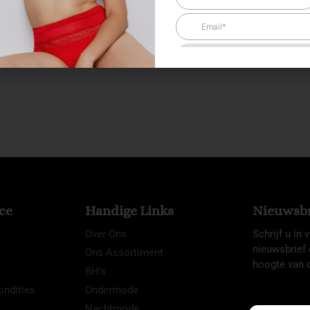
ce
Handige Links
Nieuwsbr
Over Ons
Schrijf u in
nieuwsbrief 
Ons Assortiment
hoogte van d
BH’s
ndities
Ondermode
Nachtmode