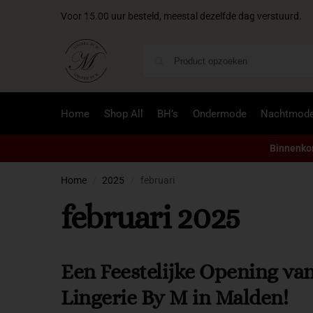
Voor 15.00 uur besteld, meestal dezelfde dag verstuurd.
Home
Shop All
BH’s
Ondermode
Nachtmod
Binnenkor
Home
2025
februari
/
/
februari 2025
Een Feestelijke Opening va
Lingerie By M in Malden!