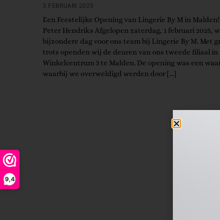
3 FEBRUARI 2025
Een Feestelijke Opening van Lingerie By M in Malden!
Peter Hendriks Afgelopen zaterdag, 1 februari 2025, 
bijzondere dag voor ons team bij Lingerie By M. Met g
trots openden wij de deuren van ons tweede filiaal in
Winkelcentrum 3 te Malden. De opening was een waar
waarbij we overweldigd werden door […]
9,4