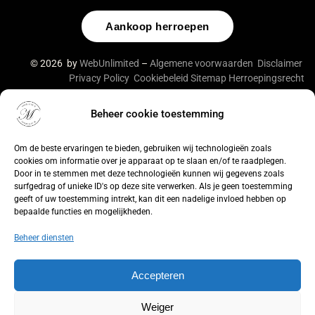
Aankoop herroepen
© 2026 by
WebUnlimited
–
Algemene voorwaarden
Disclaimer
Privacy Policy
Cookiebeleid
Sitemap
Herroepingsrecht
Beheer cookie toestemming
De waardering van lingeriebym.nl/ bij
WebwinkelKeur
Reviews
is 9.4/10 gebaseerd op 316 reviews.
Om de beste ervaringen te bieden, gebruiken wij technologieën zoals
cookies om informatie over je apparaat op te slaan en/of te raadplegen.
Door in te stemmen met deze technologieën kunnen wij gegevens zoals
surfgedrag of unieke ID's op deze site verwerken. Als je geen toestemming
geeft of uw toestemming intrekt, kan dit een nadelige invloed hebben op
bepaalde functies en mogelijkheden.
Beheer diensten
Accepteren
Weiger