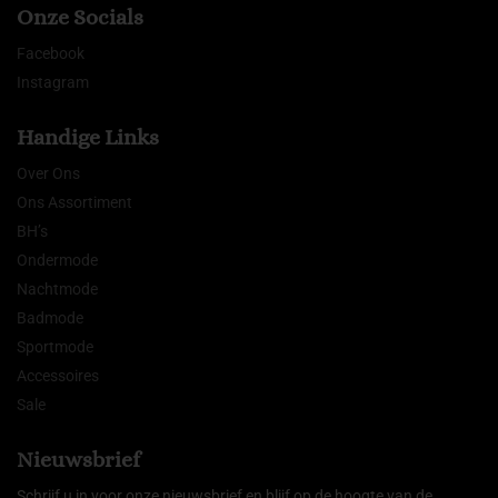
Onze Socials
Facebook
Instagram
Handige Links
Over Ons
Ons Assortiment
BH’s
Ondermode
Nachtmode
Badmode
Sportmode
Accessoires
Sale
Nieuwsbrief
Schrijf u in voor onze nieuwsbrief en blijf op de hoogte van de