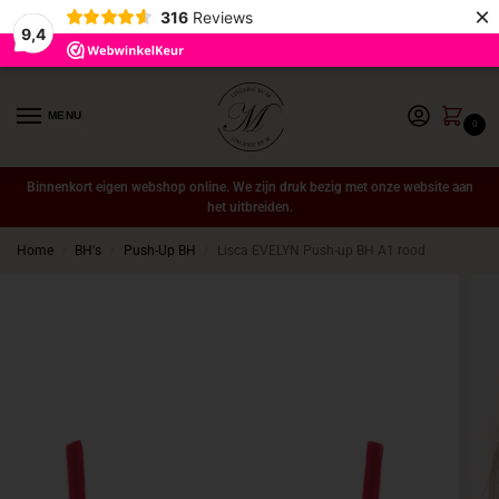
×
316
Reviews
9,4
MENU
0
Binnenkort eigen webshop online. We zijn druk bezig met onze website aan
het uitbreiden.
Home
BH's
Push-Up BH
Lisca EVELYN Push-up BH A1 rood
/
/
/