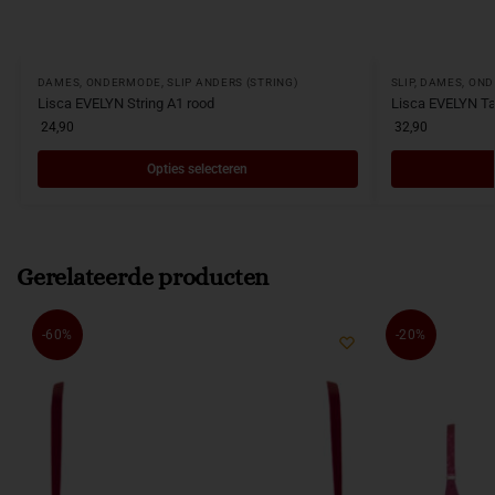
DAMES
,
ONDERMODE
,
SLIP ANDERS (STRING)
SLIP
,
DAMES
,
OND
Lisca EVELYN String A1 rood
Lisca EVELYN Tai
24,90
32,90
Opties selecteren
Gerelateerde producten
-60%
-20%