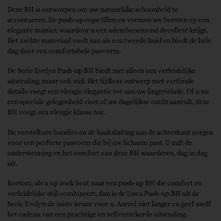
Deze BH is ontworpen om uw natuurlijke schoonheid te
accentueren. De push-up cups tillen en vormen uw borsten op een
elegante manier, waardoor u een adembenemend decolleté krijgt.
Het zachte materiaal voelt aan als een tweede huid en biedt de hele
dag door een comfortabele pasvorm.
De Serie Evelyn Push-up BH biedt niet alleen een verleidelijke
uitstraling, maar ook stijl. Het tijdloze ontwerp met verfijnde
details voegt een vleugje elegantie toe aan uw lingerielade. Of u nu
een speciale gelegenheid viert of uw dagelijkse outfit aanvult, deze
BH voegt een vleugje klasse toe.
De verstelbare bandjes en de haaksluiting aan de achterkant zorgen
voor een perfecte pasvorm die bij uw lichaam past. U zult de
ondersteuning en het comfort van deze BH waarderen, dag in dag
uit.
Kortom, als u op zoek bent naar een push-up BH die comfort en
verleidelijke stijl combineert, dan is de Lisca Push-up BH uit de
Serie Evelyn de juiste keuze voor u. Aarzel niet langer en geef uzelf
het cadeau van een prachtige en zelfverzekerde uitstraling.