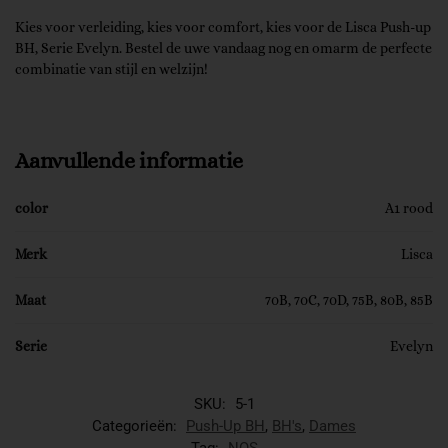
Kies voor verleiding, kies voor comfort, kies voor de Lisca Push-up
BH, Serie Evelyn. Bestel de uwe vandaag nog en omarm de perfecte
combinatie van stijl en welzijn!
Aanvullende informatie
color
A1 rood
Merk
Lisca
Maat
70B, 70C, 70D, 75B, 80B, 85B
Serie
Evelyn
SKU:
5-1
Categorieën:
Push-Up BH
,
BH's
,
Dames