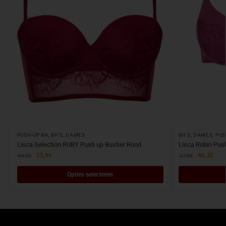
PUSH-UP BH
,
BH'S
,
DAMES
BH'S
,
DAMES
,
PUS
Lisca Selection RUBY Push up Bustier Rood
Lisca Robin Pus
25,96
46,32
64,90
57,90
Opties selecteren