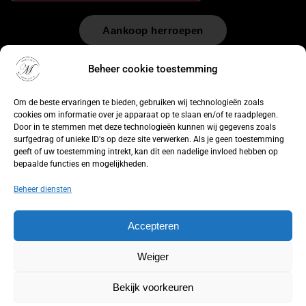
Aankoop herroepen
© 2026 by
WebUnlimited
–
Algemene voorwaarden
Disclaimer
Beheer cookie toestemming
Privacy Policy
Cookiebeleid
Sitemap
Herroepingsrecht
Om de beste ervaringen te bieden, gebruiken wij technologieën zoals
cookies om informatie over je apparaat op te slaan en/of te raadplegen.
Door in te stemmen met deze technologieën kunnen wij gegevens zoals
surfgedrag of unieke ID's op deze site verwerken. Als je geen toestemming
geeft of uw toestemming intrekt, kan dit een nadelige invloed hebben op
bepaalde functies en mogelijkheden.
Beheer diensten
Accepteren
Weiger
Bekijk voorkeuren