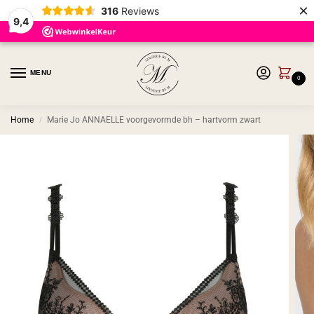
×
316
Reviews
9,4
MENU
0
Home
Marie Jo ANNAELLE voorgevormde bh – hartvorm zwart
/