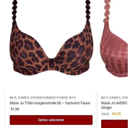
BH'S
,
DAMES
,
VOORGEVORMDE PLUNGE BH'S
BH'S
,
DAMES
,
VOO
Marie Jo TOM voorgevormde bh – hartvorm Fauve
Marie Jo AVERO 
Ginger
91,90
64,35
96,90
Opties selecteren