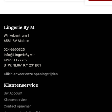
Lingerie By M
Winkelcentrum 3
6581 BV Malden
024-6690325
Info@LingerieByM.nl
KvK: 81177739
BTW: NL861971231B01
Klik hier voor onze openingstijden.
Klantenservice
Uw Account
Klantenservice
Contact opnemen