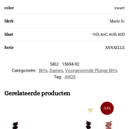
color
zwart
Merk
Marie Jo
Maat
75D, 80C, 80D, 85D
Serie
ANNAELLE
SKU:
15694-92
Categorieën:
BH's
,
Dames
,
Voorgevormde Plunge BH's
Tag:
AW25
Gerelateerde producten
-34%