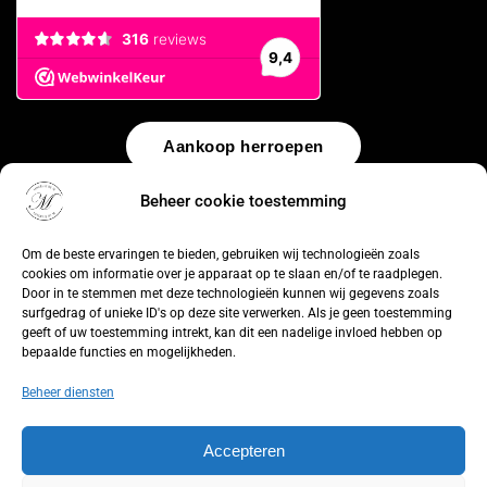
Aankoop herroepen
Beheer cookie toestemming
© 2026 by
WebUnlimited
–
Algemene voorwaarden
Disclaimer
Privacy Policy
Cookiebeleid
Sitemap
Herroepingsrecht
Om de beste ervaringen te bieden, gebruiken wij technologieën zoals
cookies om informatie over je apparaat op te slaan en/of te raadplegen.
Door in te stemmen met deze technologieën kunnen wij gegevens zoals
surfgedrag of unieke ID's op deze site verwerken. Als je geen toestemming
geeft of uw toestemming intrekt, kan dit een nadelige invloed hebben op
bepaalde functies en mogelijkheden.
Beheer diensten
Accepteren