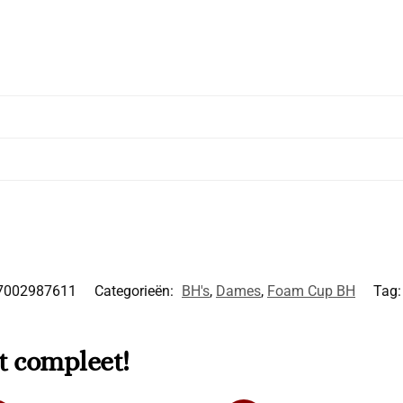
7002987611
Categorieën:
BH's
,
Dames
,
Foam Cup BH
Tag
t compleet!