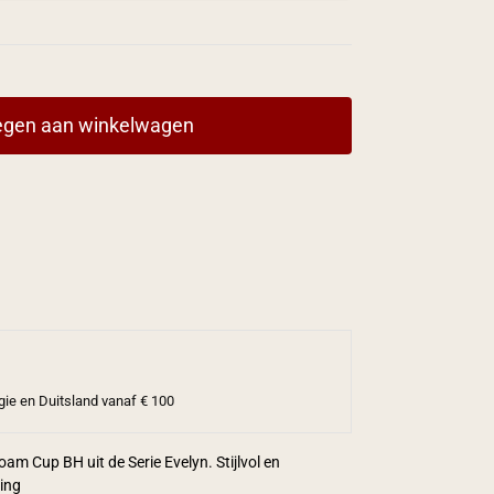
gen aan winkelwagen
gie en Duitsland vanaf € 100
am Cup BH uit de Serie Evelyn. Stijlvol en
ring