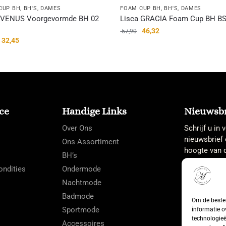
CUP BH
,
BH'S
,
DAMES
FOAM CUP BH
,
BH'S
,
DAMES
 VENUS Voorgevormde BH 02
Lisca GRACIA Foam Cup BH BS
46,32
57,90
32,45
ce
Handige Links
Nieuwsbr
Over Ons
Schrijf u in
nieuwsbrief 
Ons Assortiment
hoogte van d
BH’s
ndities
Ondermode
Nachtmode
Badmode
Om de beste 
Sportmode
informatie o
technologieë
Accessoires