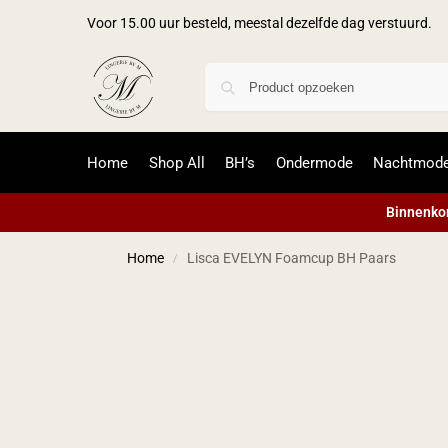
Voor 15.00 uur besteld, meestal dezelfde dag verstuurd.
Home
Shop All
BH’s
Ondermode
Nachtmod
Binnenkor
Home
Lisca EVELYN Foamcup BH Paars
/