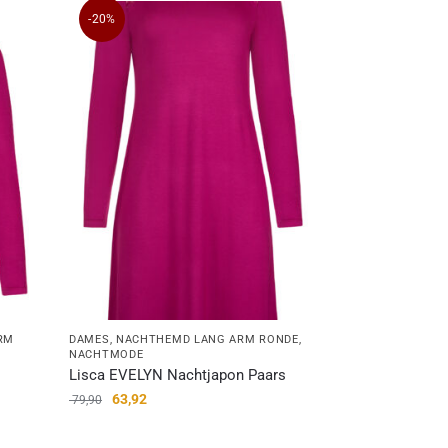
-20%
RM
DAMES
,
NACHTHEMD LANG ARM RONDE
,
NACHTMODE
Lisca EVELYN Nachtjapon Paars
63,92
79,90