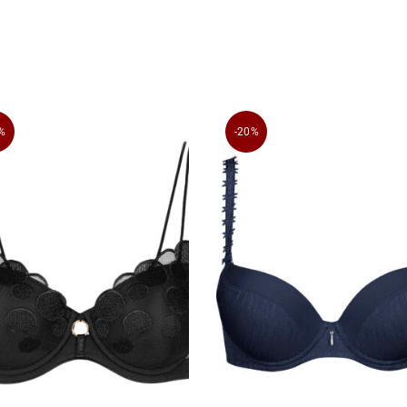
%
-20%