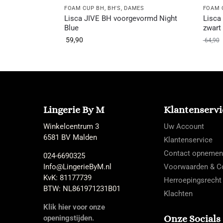
FOAM CUP BH
,
BH'S
,
DAMES
FOAM 
Lisca JIVE BH voorgevormd Night
Lisca
Blue
zwart
59,90
64,90
Lingerie By M
Klantenservi
Winkelcentrum 3
Uw Account
6581 BV Malden
Klantenservice
Contact opnemen
024-6690325
Info@LingerieByM.nl
Voorwaarden & Co
KvK: 81177739
Herroepingsrecht
BTW: NL861971231B01
Klachten
Klik hier voor onze
Onze Socials
openingstijden.