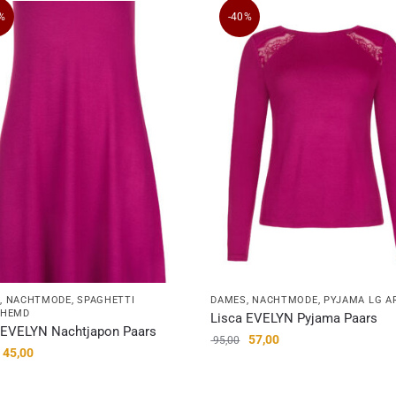
%
-40%
S
,
NACHTMODE
,
SPAGHETTI
DAMES
,
NACHTMODE
,
PYJAMA LG A
THEMD
Lisca EVELYN Pyjama Paars
 EVELYN Nachtjapon Paars
57,00
95,00
45,00