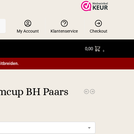
en
My Account
Klantenservice
Checkout
0,00
0
itbreiden.
mcup BH Paars