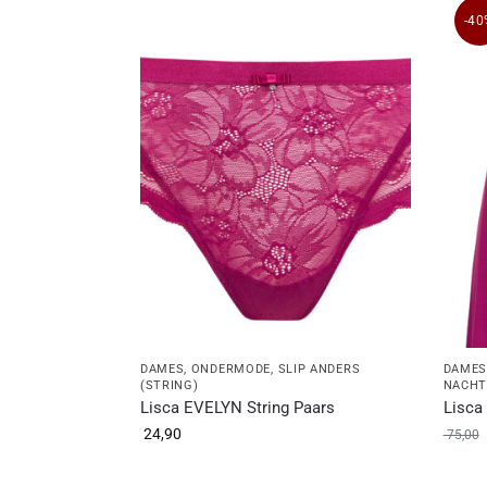
-40
DAMES
,
ONDERMODE
,
SLIP ANDERS
DAME
(STRING)
NACH
Lisca EVELYN String Paars
Lisca
24,90
75,00