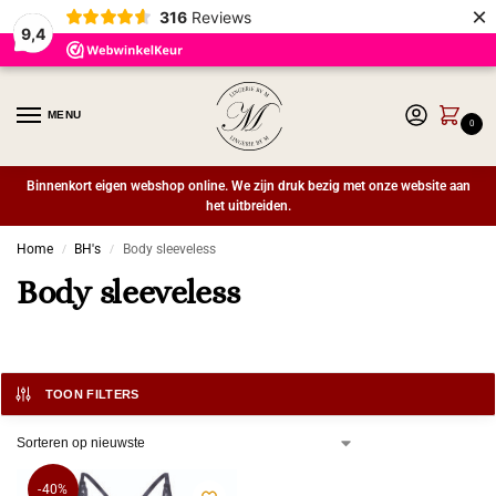
×
316
Reviews
9,4
MENU
0
Binnenkort eigen webshop online. We zijn druk bezig met onze website aan
het uitbreiden.
Home
BH's
Body sleeveless
/
/
Body sleeveless
TOON FILTERS
-40%