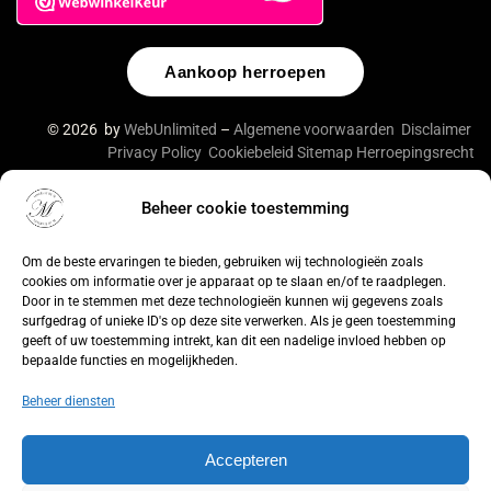
Aankoop herroepen
© 2026 by
WebUnlimited
–
Algemene voorwaarden
Disclaimer
Privacy Policy
Cookiebeleid
Sitemap
Herroepingsrecht
Beheer cookie toestemming
De waardering van lingeriebym.nl/ bij
WebwinkelKeur
Reviews
is 9.4/10 gebaseerd op 316 reviews.
Om de beste ervaringen te bieden, gebruiken wij technologieën zoals
cookies om informatie over je apparaat op te slaan en/of te raadplegen.
Door in te stemmen met deze technologieën kunnen wij gegevens zoals
surfgedrag of unieke ID's op deze site verwerken. Als je geen toestemming
geeft of uw toestemming intrekt, kan dit een nadelige invloed hebben op
bepaalde functies en mogelijkheden.
Beheer diensten
Accepteren