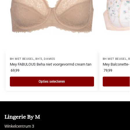
BH MET BEUGEL
,
BH'S
,
DAMES
BH MET BEUGEL
,
Mey FABULOUS Beha niet voorgevormd cream tan
Mey Balconette-
69,99
79,99
Opties selecteren
Lingerie By M
Winkelcentrum 3