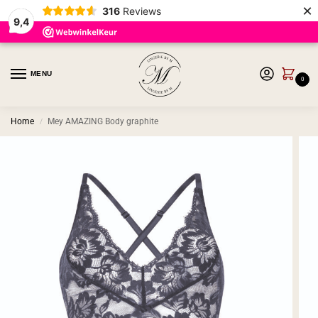
×
316
Reviews
9,4
MENU
0
Home
Mey AMAZING Body graphite
/