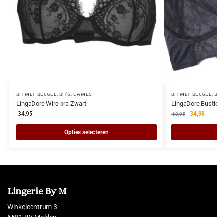
BH MET BEUGEL
,
BH'S
,
DAMES
BH MET BEUGEL
,
LingaDore Wire bra Zwart
LingaDore Bustie
34,95
34,98
69,95
Opties selecteren
Lingerie By M
Winkelcentrum 3
6581 BV Malden