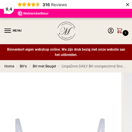
×
316
Reviews
9,4
MENU
0
Binnenkort eigen webshop online. We zijn druk bezig met onze website aan
het uitbreiden.
Home
BH's
BH met Beugel
LingaDore DAILY BH voorgevormd Snow white
/
/
/