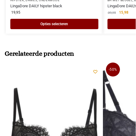
HIPSTER
,
DAMES
,
ONDERMODE
BH MET BEUGEL
,
LingaDore DAILY hipster black
LingaDore DAIL
19,95
15,98
39,95
Opties selecteren
Gerelateerde producten
-50%