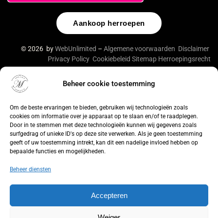
Aankoop herroepen
© 2026 by
WebUnlimited
–
Algemene voorwaarden
Disclaimer
Privacy Policy
Cookiebeleid
Sitemap
Herroepingsrecht
Beheer cookie toestemming
De waardering van lingeriebym.nl/ bij
WebwinkelKeur
Reviews
is 9.4/10 gebaseerd op 316 reviews.
Om de beste ervaringen te bieden, gebruiken wij technologieën zoals
cookies om informatie over je apparaat op te slaan en/of te raadplegen.
Door in te stemmen met deze technologieën kunnen wij gegevens zoals
surfgedrag of unieke ID's op deze site verwerken. Als je geen toestemming
geeft of uw toestemming intrekt, kan dit een nadelige invloed hebben op
bepaalde functies en mogelijkheden.
Beheer diensten
Accepteren
Weiger