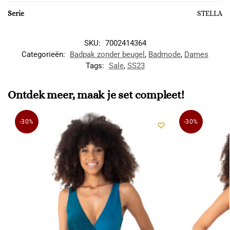
Serie
STELLA
SKU:
7002414364
Categorieën:
Badpak zonder beugel
,
Badmode
,
Dames
Tags:
Sale
,
SS23
Ontdek meer, maak je set compleet!
-30%
-30%