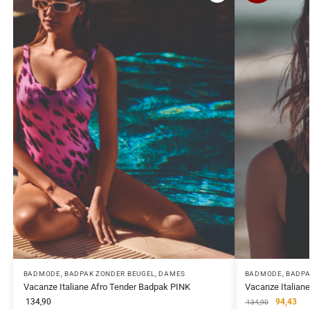
BADMODE
,
BADPAK ZONDER BEUGEL
,
DAMES
BADMODE
,
BADPA
Vacanze Italiane Afro Tender Badpak PINK
Vacanze Italian
134,90
94,43
134,90