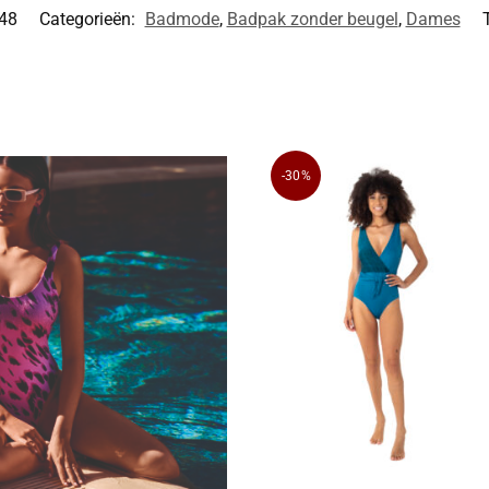
48
Categorieën:
Badmode
,
Badpak zonder beugel
,
Dames
-30%