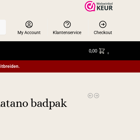
en
My Account
Klantenservice
Checkout
0,00
0
itbreiden.
Platano badpak