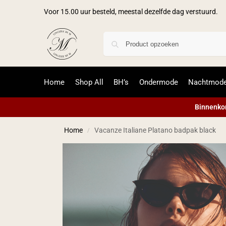
Voor 15.00 uur besteld, meestal dezelfde dag verstuurd.
Home
Shop All
BH’s
Ondermode
Nachtmod
Binnenkor
Home
Vacanze Italiane Platano badpak black
/