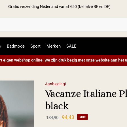
Gratis verzending Nederland vanaf €50 (behalve BE en DE)
Zoek
e
Badmode
Sport
Merken
SALE
t eigen webshop online. We zijn druk bezig met onze website aan het u
Aanbieding!
Vacanze Italiane 
black
94,43
134,90
-30%