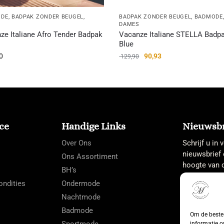
ODE
,
BADPAK ZONDER BEUGEL
,
BADPAK ZONDER BEUGEL
,
BADMODE
S
DAMES
ze Italiane Afro Tender Badpak
Vacanze Italiane STELLA Badp
Blue
0
90,93
129,90
ce
Handige Links
Nieuwsbr
Over Ons
Schrijf u in
nieuwsbrief 
Ons Assortiment
hoogte van d
BH’s
ndities
Ondermode
Nachtmode
Badmode
Om de beste 
Sportmode
informatie o