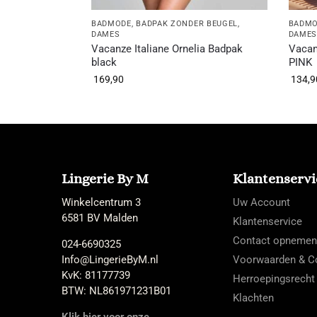
BADMODE
,
BADPAK ZONDER BEUGEL
,
BADM
DAMES
DAME
Vacanze Italiane Ornelia Badpak
Vacan
black
PINK
169,90
134,9
Lingerie By M
Klantenservi
Winkelcentrum 3
Uw Account
6581 BV Malden
Klantenservice
Contact opnemen
024-6690325
Info@LingerieByM.nl
Voorwaarden & Co
KvK: 81177739
Herroepingsrecht
BTW: NL861971231B01
Klachten
Klik hier voor onze