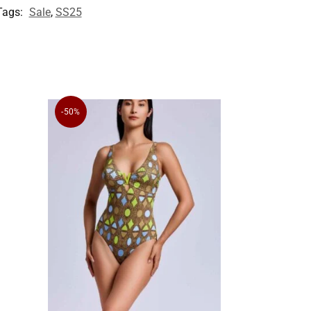
Tags:
Sale
,
SS25
-50%