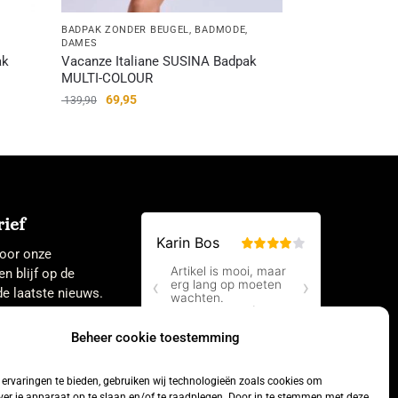
,
BADPAK ZONDER BEUGEL
,
BADMODE
,
DAMES
ak
Vacanze Italiane SUSINA Badpak
MULTI-COLOUR
69,95
139,90
ief
 voor onze
en blijf op de
e laatste nieuws.
Beheer cookie toestemming
ervaringen te bieden, gebruiken wij technologieën zoals cookies om
ver je apparaat op te slaan en/of te raadplegen. Door in te stemmen met deze