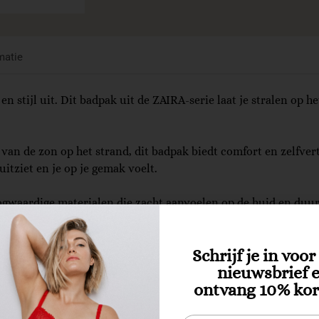
matie
 stijl uit. Dit badpak uit de ZAIRA-serie laat je stralen op h
van de zon op het strand, dit badpak biedt comfort en zelfver
uitziet en je op je gemak voelt.
gwaardige materialen die zacht aanvoelen op de huid en duu
 ongeacht de trends.
Schrijf je in voo
nieuwsbrief 
ontvang 10% kor