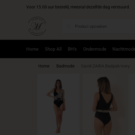
Voor 15.00 uur besteld, meestal dezelfde dag verstuurd.
Home
Shop All
BH’s
Ondermode
Nachtmod
Home
Badmode
David ZAIRA Badpak Ivory
/
/