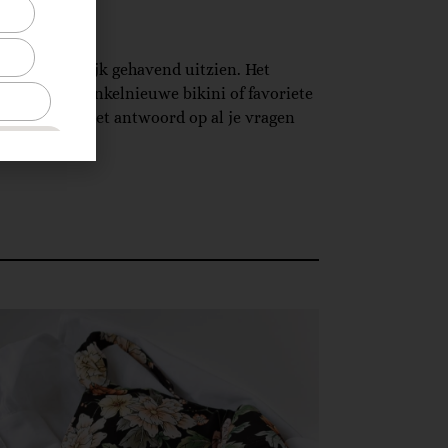
et er behoorlijk gehavend uitzien. Het
en van je fonkelnieuwe bikini of favoriete
e By M heeft het antwoord op al je vragen