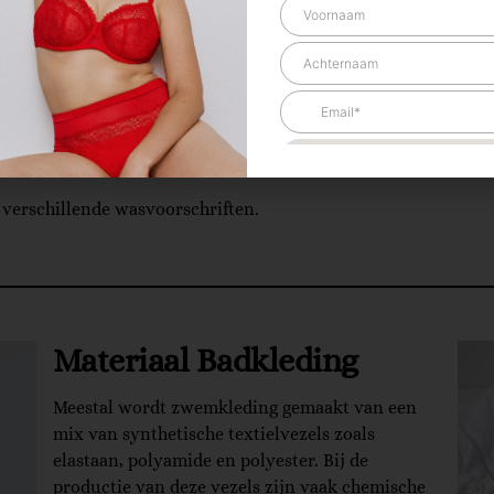
maar een paar weken per jaar, maar zelfs in die korte tijd kan h
e, zweet en zout zeewater kunnen namelijk een flinke tol eis
oie kleuren en ontstaan er slijtplekken. Geen paniek! Lingeri
zorgen. Spring in het water en laten we aan de slag gaan!
 verschillende wasvoorschriften.
Materiaal Badkleding
Meestal wordt zwemkleding gemaakt van een
mix van synthetische textielvezels zoals
elastaan, polyamide en polyester. Bij de
productie van deze vezels zijn vaak chemische