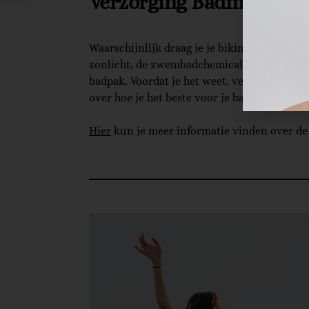
Verzorging Badmode
Waarschijnlijk draag je je bikini of badpak 
zonlicht, de zwembadchemicaliën, zonnecrèm
badpak. Voordat je het weet, vervagen de mo
over hoe je het beste voor je badmode kunt 
Hier
kun je meer informatie vinden over de