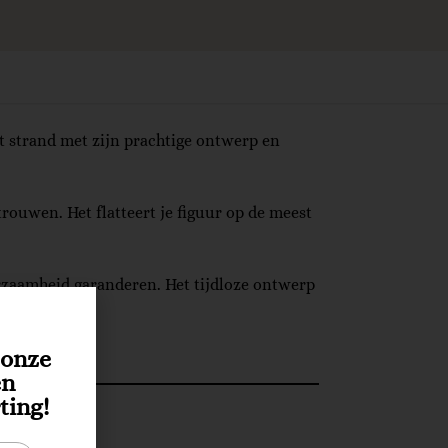
et strand met zijn prachtige ontwerp en
trouwen. Het flatteert je figuur op de meest
rzaamheid garanderen. Het tijdloze ontwerp
r onze
en
ting!