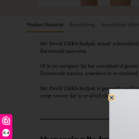
Product Overzicht
Beschrijving
Aanvullende infor
Het David ZAIRA Badpak straalt schoonheid en
flatterende pasvorm.
Of je nu ontspant bij het zwembad of geniet 
flatterende manier, waardoor je er stralend 
Het David ZAIRA Badpak is gemaakt van hoo
zorgt ervoor dat je er altijd elegant uitziet,
9,4